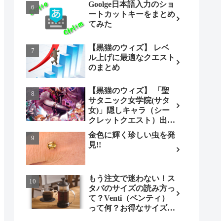
Goolge日本語入力のショ
ートカットキーをまとめ
てみた
【黒猫のウィズ】 レベ
ル上げに最適なクエスト
のまとめ
【黒猫のウィズ】 「聖
サタニック女学院(サタ
女)」隠しキャラ（シー
クレットクエスト）出現
条件とは（ノーマル編）
金色に輝く珍しい虫を発
見!!
もう注文で迷わない！ス
タバのサイズの読み方っ
て？Venti（ベンティ）
って何？お得なサイズも
調べてみよう！