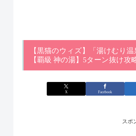
【黒猫のウィズ】「湯けむり温
【覇級 神の湯】5ターン抜け攻
X
Facebook
スポ