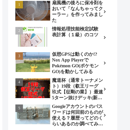
扇風機の後ろに保冷剤を
おいて「なんちゃってク
ーラー」を作ってみまし
た
情報処理技能検定試験
表計算（１級）のコツ
仮想GPSは動くのか!?
Nox App Playerで
Pokémon GO(ポケモン
GO)を動かしてみる
魔道杯（通常トーナメン
ト）19段（叡王リーグ
玖式【征剛の業】）最速
5ターン抜けデッキ(新パ
ターン)!
Googleアカウントのパス
ワードは何回前のものが
使える？履歴ってどのく
らいあるのか調べてみま
した。