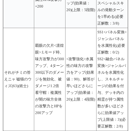
ップ(効果値：
スペシャルスキ
+200
20)(上限：5段階)
ルの発動ターン
を1早める(必要
正解数：3/8)
SS1<パネル変換>
ジャンルパネル
覇眼の欠片<凛煌
を水属性化(必要
眼>:Lモード時、
正解数：0/2)
味方攻撃力が300
<攻撃強化>水属
SS2<融合パネル
アップ、4ターン
性の味方の攻撃
変換>ジャンルパ
それがチミの答
300以下のダメー
力をアップ(効果
ネルを水属性化
えニャ 嘘猫のウ
ジを無効化、被
値：90)、解答が
し、スキルチャ
ィズ(63)(術士)
ダメージ1.2倍
早いほどさらに
ージの効果を付
看守帽：複属性
アップ(効果値：
与、デッキ内の
が闇の味方全体
20)(上限：4段階)
精霊が持つ属性
の攻撃力とHPを
数が多いほどさ
200アップ
らに効果値アッ
プ(上限値：3)(必
要正解数：2/8)