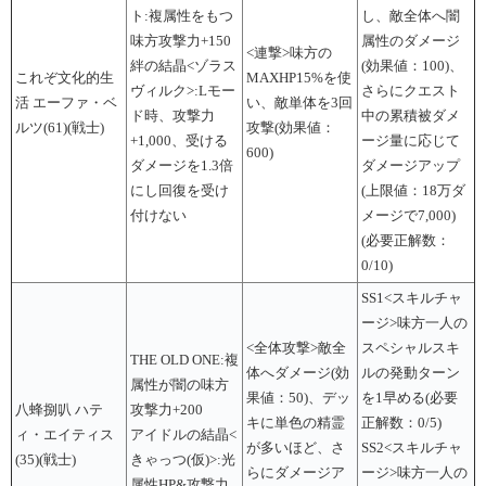
ト:複属性をもつ
し、敵全体へ闇
味方攻撃力+150
属性のダメージ
<連撃>味方の
絆の結晶<ゾラス
(効果値：100)、
これぞ文化的生
MAXHP15%を使
ヴィルク>:Lモー
さらにクエスト
活 エーファ・ベ
い、敵単体を3回
ド時、攻撃力
中の累積被ダメ
ルツ(61)(戦士)
攻撃(効果値：
+1,000、受ける
ージ量に応じて
600)
ダメージを1.3倍
ダメージアップ
にし回復を受け
(上限値：18万ダ
付けない
メージで7,000)
(必要正解数：
0/10)
SS1<スキルチャ
ージ>味方一人の
<全体攻撃>敵全
スペシャルスキ
THE OLD ONE:複
体へダメージ(効
ルの発動ターン
属性が闇の味方
果値：50)、デッ
を1早める(必要
八蜂捌叭 ハテ
攻撃力+200
キに単色の精霊
正解数：0/5)
ィ・エイティス
アイドルの結晶<
が多いほど、さ
SS2<スキルチャ
(35)(戦士)
きゃっつ(仮)>:光
らにダメージア
ージ>味方一人の
属性HP&攻撃力