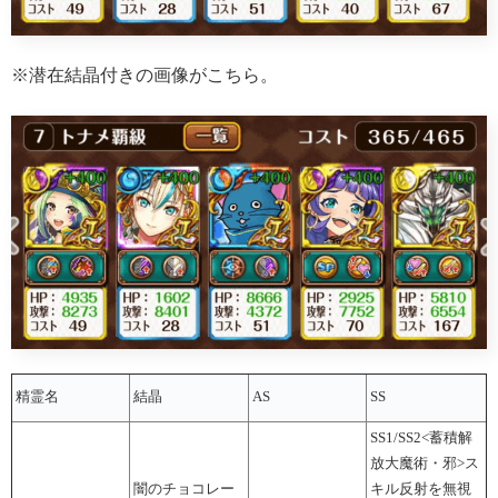
※潜在結晶付きの画像がこちら。
精霊名
結晶
AS
SS
SS1/SS2<蓄積解
放大魔術・邪>ス
闇のチョコレー
キル反射を無視