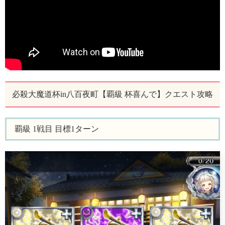
必殺大魔道杯in八百夜町【覇級 杯喜んで】クエスト攻略
覇級 1戦目 目標1ターン