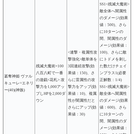
SS1<残滅大魔術>
敵全体へ闇属性
のダメージ(効果
値：500)、さら
に10ターンの
間、闇属性のダ
メージ(効果値：
<連撃・複属性攻
100)、さらに敵
撃強化>敵単体を
にトドメを刺し
残滅大魔術+100
3回連続攻撃(効
た数だけチェイ
八百八町で一番
果値：150)、さ
ンプラス1(必要
簒奪神姫 ヴァル
の遊戯<花札>:攻
らに雷属性の攻
正解数：1/4)
キューレ=エネリ
撃力を1,000アッ
撃力をアップ(効
SS1<残滅大魔術>
ー(40)(神族)
プしHPを2,000ダ
果値：10)、複属
敵全体へ闇属性
ウン
性が闇属性だと
のダメージ(効果
さらにアップ(効
値：600)、さら
果値：30)
に10ターンの
間、闇属性のダ
メージ(効果値：