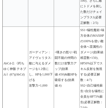
100)、さらに敵
にトドメを刺し
た数だけチェイ
ンプラス1(必要
正解数：2/5)
SS1<犠牲魔術>味
方全体のMAXHP
の100%を使い敵
全体へ雷属性の
ガーディアン：
<嘆きの怒り>戦
ダメージ(効果値:
アドヴェリタス:
闘不能の仲間の
精霊数×150)、
AbCd-Ξ:《朽ち
敵に与えるダメ
数だけ攻撃力ア
HP50%以下でス
ゆく神骸 テネブ
ージを1.2倍に
ップ(効果
キル反射を無視
ル》(67)(AbCd)
し、HPを1,000下
値:450)&敵HPを
する(必要正解
げる
吸収する(効果
数：4/7)
攻撃力+1,000
値:4)
SS2<自己犠牲蘇
生>自分を犠牲に
全員をHP75%蘇
生(必要正解数：
7/10)