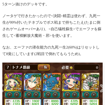
5ターン抜けのデッキです。
ノータゲで行きたかったので<決闘>精霊は使わず、九死一
生が99%付いたテネブルでボス戦まで持ちこたえ(たまに倒
されゲームオーバーあり)、<自己犠牲蘇生>でエーファを蘇
生して<蓄積解放大魔術・邪>を使います。
なお、エーファの潜在能力の九死一生2(60%)はリセットし
て8覚にしています(2戦目で倒れてもらうため)。