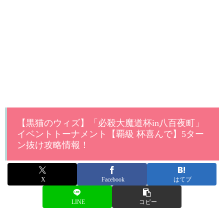
【黒猫のウィズ】「必殺大魔道杯in八百夜町」
イベントトーナメント【覇級 杯喜んで】5ター
ン抜け攻略情報！
X
Facebook
はてブ
LINE
コピー