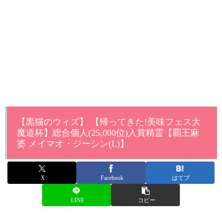
【黒猫のウィズ】 【帰ってきた!美味フェス大
魔道杯】総合個人(25,000位)入賞精霊【覇王麻
婆 メイマオ・ジーシン(L)】
X
Facebook
はてブ
LINE
コピー