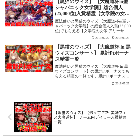
【黒猫のウィズ】 【大魔道杯in聖
魔道杯
シャバニック女学院】総合個人
(25,000位)入賞精霊【女学院の女帝
アリーサ・ベルゴン(L)】
魔法使いと黒猫のウィズ 【大魔道杯in聖シ
ャバニック女学院】の総合個人入賞(25,000
位)でもらえる【女学院の女帝 アリーサ・
ベルゴン(L)】の情報です。【大魔道杯in聖
2019.02.22
2019.03.25
シャバニック女学院】総合個人ランキング
25,000位入賞精霊 【女学...
【黒猫のウィズ】 【大魔道杯 in 黒
魔道杯
ウィズコンサート】 累計Ptボーナ
ス精霊一覧
魔法使いと黒猫のウィズ 【大魔道杯 in 黒
ウィズコンサート】の累計Ptボーナスでも
らえる精霊の一覧です。累計Ptボーナス報
酬精霊45,000Pt報酬精霊マジカル鉄琴 リピ
2018.05.25
ュア・アラト(L)※※配布精霊は「マジカル
鉄琴 リピュア・アラト(L...
【黒猫のウィズ】【帰ってきた!美味フェ
ス大魔道杯】 チーム内デイリー入賞精霊
一覧