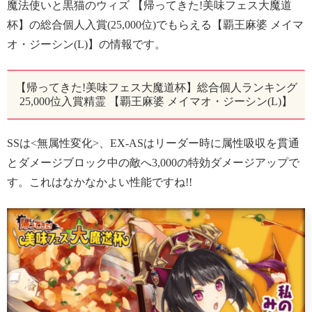
魔法使いと黒猫のウィズ 【帰ってきた!美味フェス大魔道
杯】の総合個人入賞(25,000位)でもらえる【覇王麻婆 メイマ
オ・ジーシン(L)】の情報です。
【帰ってきた!美味フェス大魔道杯】総合個人ランキング
25,000位入賞精霊 【覇王麻婆 メイマオ・ジーシン(L)】
SSは<無属性変化>、EX-ASはリーダー時に属性吸収を貫通
とダメージブロック中の敵へ3,000の特効ダメージアップで
す。これはなかなかよい性能ですね!!