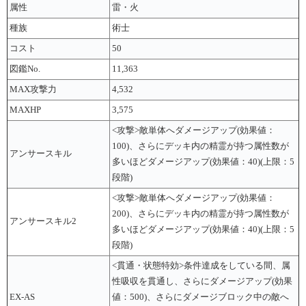
属性
雷・火
種族
術士
コスト
50
図鑑No.
11,363
MAX攻撃力
4,532
MAXHP
3,575
<攻撃>敵単体へダメージアップ(効果値：
100)、さらにデッキ内の精霊が持つ属性数が
アンサースキル
多いほどダメージアップ(効果値：40)(上限：5
段階)
<攻撃>敵単体へダメージアップ(効果値：
200)、さらにデッキ内の精霊が持つ属性数が
アンサースキル2
多いほどダメージアップ(効果値：40)(上限：5
段階)
<貫通・状態特効>条件達成をしている間、属
性吸収を貫通し、さらにダメージアップ(効果
EX-AS
値：500)、さらにダメージブロック中の敵へ