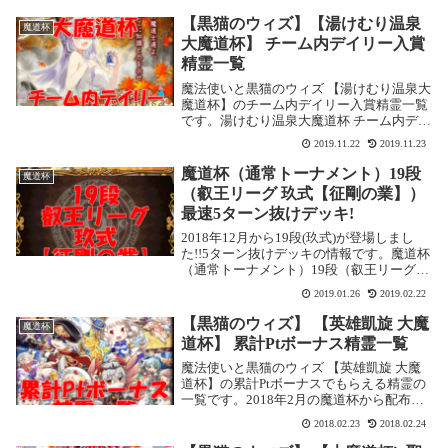
入賞順位が33,333位になっています。【大
魔道杯in幻魔特区】総合個人...
【黒猫のウィズ】【湯けむり温泉
魔道杯
大魔道杯】 チーム内デイリー入賞
精霊一覧
魔法使いと黒猫のウィズ 【湯けむり温泉大
魔道杯】のチーム内デイリー入賞精霊一覧
です。湯けむり温泉大魔道杯 チーム内デイ
リー入賞精霊チーム内デイリーランキング
2019.11.22
2019.11.23
7,000位入賞賞品いい汗流す貧乏神 カフ
ク・アバラヤ(L)2色以上のパネルで回
魔道杯（通常トーナメント）19段
魔道杯
復、...
（叡王リーグ 玖式【征剛の業】）
最速5ターン抜けデッキ!
2018年12月から19段(玖式)が登場しまし
た!!5ターン抜けデッキの情報です。魔道杯
（通常トーナメント）19段（叡王リーグ
玖式【征剛の業】）基本情報推奨デッキ火
2019.01.26
2019.02.22
属性(3戦目に光・闇の攻撃が必要)消費魔力
25獲得ゴールド120,000く...
【黒猫のウィズ】 【英雄凱旋 大魔
魔道杯
道杯】 累計Ptボーナス精霊一覧
魔法使いと黒猫のウィズ 【英雄凱旋 大魔
道杯】の累計Ptボーナスでもらえる精霊の
一覧です。2018年2月の魔道杯から配布精
霊が2体になりました。また、配布はレジ
2018.02.23
2018.02.24
ェンド状態になります。累計Ptボーナス報
酬精霊聖サタニック女学院(L)5ターン溜...