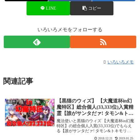
LINE
コピー
いろいろメモをフォローする
いろいろメモ
関連記事
【黒猫のウィズ】 【大魔道杯in幻
魔道杯
魔特区】総合個人(33,333位)入賞精
霊【誰がサンタだァ! タモン&トキ
モリ(L)】
魔法使いと黒猫のウィズ 【大魔道杯in幻魔
特区】の総合個人入賞(33,333位)でもらえ
る【誰がサンタだァ! タモン&トキモリ
(L)】の情報です。今月の魔道杯は総合個人
2018.12.21
2019.01.25