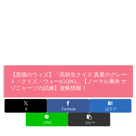
【黒猫のウィズ】「高校生クイズ 真夏のグレー
ト・クイズ・ウォー(GQW)」【ノーマル番外 ナ
ゾニャーゾの試練】攻略情報！
X
Facebook
はてブ
LINE
コピー