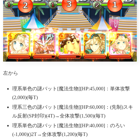
左から
理系単色の謎バット[魔法生物][HP:45,000]：単体攻撃
(2,000)(毎T)
理系三色の謎バット[魔法生物][HP:60,000]：(先制)スキ
ル反射(SP封印)(4T)→全体攻撃(1,500)(毎T)
理系単色の謎バット[魔法生物][HP:40,000]：のろい
(-1,000)()2T→全体攻撃(1,200)(毎T)