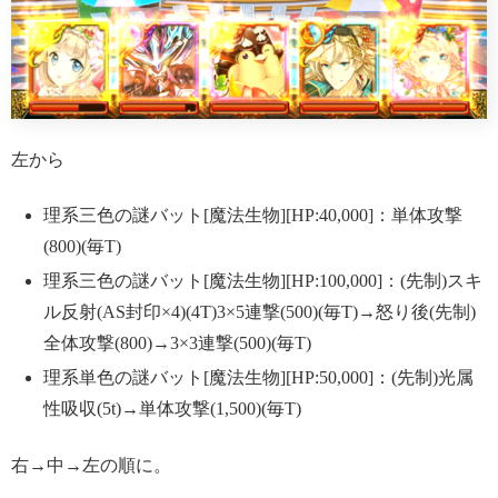
左から
理系三色の謎バット[魔法生物][HP:40,000]：単体攻撃
(800)(毎T)
理系三色の謎バット[魔法生物][HP:100,000]：(先制)スキ
ル反射(AS封印×4)(4T)3×5連撃(500)(毎T)→怒り後(先制)
全体攻撃(800)→3×3連撃(500)(毎T)
理系単色の謎バット[魔法生物][HP:50,000]：(先制)光属
性吸収(5t)→単体攻撃(1,500)(毎T)
右→中→左の順に。