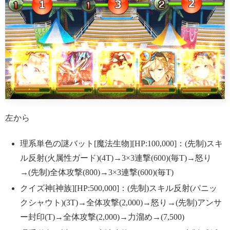
左から
理系単色の謎バット[魔法生物][HP:100,000]：(先制)スキ
ル反射(火属性ガード)(4T)→3×3連撃(600)(毎T)→怒り
→(先制)全体攻撃(800)→3×3連撃(600)(毎T)
クイズ神[神族][HP:500,000]：(先制)スキル反射(パニッ
クシャウト)(3T)→全体攻撃(2,000)→怒り→(先制)アンサ
ー封印(T)→全体攻撃(2,000)→力溜め→(7,500)