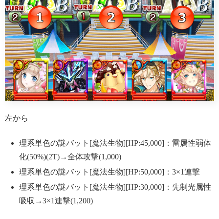
左から
理系単色の謎バット[魔法生物][HP:45,000]：雷属性弱体
化(50%)(2T)→全体攻撃(1,000)
理系単色の謎バット[魔法生物][HP:50,000]：3×1連撃
理系単色の謎バット[魔法生物][HP:30,000]：先制光属性
吸収→3×1連撃(1,200)