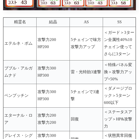
精霊名
結晶
AS
SS
＜ガード＞3ター
攻撃力200
5チェインで味方
ン全属性40%10
エテルネ・ポム
HP200
攻撃力アップ
チェイン使って
さらに3ターン
＜特殊パネル変
ブブル・アルガ
攻撃力300
雷・光特効3連撃
換＞攻撃力アッ
ムナド
HP300
プ+50%
＜ダメージブロ
攻撃力300
5チェインで3連
ペンプッチン
ック＞5ターン
HP300
撃
600以下
＜ステータスア
エターナル・ロ
攻撃力200
回復
ップ＞HP&攻撃
ア
攻撃力200
力
グレイス・シグ
攻撃力300
＜状態異常回復