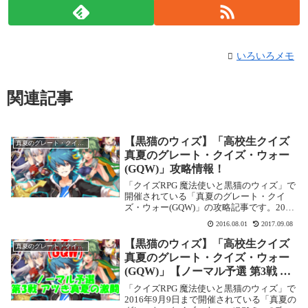
いろいろメモ
関連記事
【黒猫のウィズ】「高校生クイズ
真夏のグレート・クイズ・ウォー(GQW)
真夏のグレート・クイズ・ウォー
(GQW)」攻略情報！
「クイズRPG 魔法使いと黒猫のウィズ」で
開催されている「真夏のグレート・クイ
ズ・ウォー(GQW)」の攻略記事です。2017
年9月にハードモードが追加になって復刻
2016.08.01
2017.09.08
開催されました。「真夏のグレート・クイ
ズ・ウォー(GQW)」遊び方開催期間：2...
【黒猫のウィズ】「高校生クイズ
真夏のグレート・クイズ・ウォー(GQW)
真夏のグレート・クイズ・ウォー
(GQW)」【ノーマル予選 第3戦 ア
ツき真夏の激闘】攻略情報！
「クイズRPG 魔法使いと黒猫のウィズ」で
2016年9月9日まで開催されている「真夏の