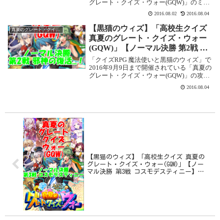
グレート・クイズ・ウォー(GQW)」のミニ
情報です。知識の欠片の進化素材の表示に
2016.08.02
2016.08.04
注意！今回のミッションの中に、「知識の
欠片」がもらえるミッションがあります...
【黒猫のウィズ】「高校生クイズ
真夏のグレート・クイズ・ウォー(GQW)
真夏のグレート・クイズ・ウォー
(GQW)」【ノーマル決勝 第2戦 邪
神の復活…！】攻略情報！
「クイズRPG 魔法使いと黒猫のウィズ」で
2016年9月9日まで開催されている「真夏の
グレート・クイズ・ウォー(GQW)」の攻略
記事です。 ここでは【ノーマル決勝 第2戦
2016.08.04
邪神の復活...！】を攻略します。高校生ク
イズ 真夏のグレート・クイ...
【黒猫のウィズ】「高校生クイズ 真夏の
グレート・クイズ・ウォー(GQW)」【ノー
マル決勝 第3戦 コスモデスティニー】攻
略情報！