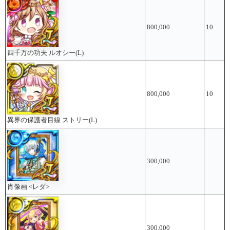
800,000
10
四千万の功夫 ルオシー(L)
800,000
10
異界の保護者目線 ストリー(L)
300,000
肖像画 <レダ>
300,000