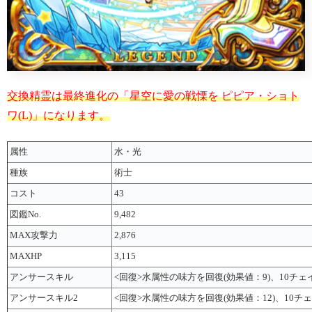
交換精霊は最終進化の「星空に愛の戦慄を ピピア・ショト
ワ(L)」になります。
属性
水・光
種族
術士
コスト
43
図鑑No.
9,482
MAX攻撃力
2,876
MAXHP
3,115
アンサースキル
<回復>水属性の味方を回復(効果値：9)、10チェ
アンサースキル2
<回復>水属性の味方を回復(効果値：12)、10チ