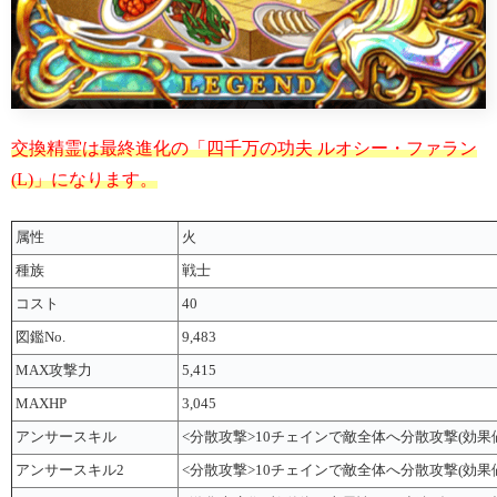
交換精霊は最終進化の「四千万の功夫 ルオシー・ファラン
(L)」になります。
属性
火
種族
戦士
コスト
40
図鑑No.
9,483
MAX攻撃力
5,415
MAXHP
3,045
アンサースキル
<分散攻撃>10チェインで敵全体へ分散攻撃(効果値
アンサースキル2
<分散攻撃>10チェインで敵全体へ分散攻撃(効果値