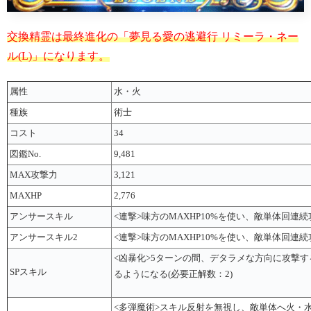
交換精霊は最終進化の「夢見る愛の逃避行 リミーラ・ネー
ル(L)」になります。
属性
水・火
種族
術士
コスト
34
図鑑No.
9,481
MAX攻撃力
3,121
MAXHP
2,776
アンサースキル
<連撃>味方のMAXHP10%を使い、敵単体回連続攻
アンサースキル2
<連撃>味方のMAXHP10%を使い、敵単体回連続攻
<凶暴化>5ターンの間、デタラメな方向に攻撃
SPスキル
るようになる(必要正解数：2)
<多弾魔術>スキル反射を無視し、敵単体へ火・水属