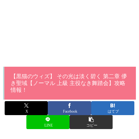
【黒猫のウィズ】 その光は淡く碧く 第二章 儚
き聖域【ノーマル 上級 主役なき舞踏会】攻略
情報！
X
Facebook
はてブ
LINE
コピー