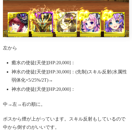
左から
癒水の使徒[天使][HP:20,000]：
神水の使徒[天使][HP:30,000]：(先制)スキル反射(水属性
弱体化×5/25%/2T)→
神水の使徒[天使][HP:20,000]：
中→左→右の順に。
ボスから煙が上がっています。スキル反射もしているので
中から倒すのがいいです。