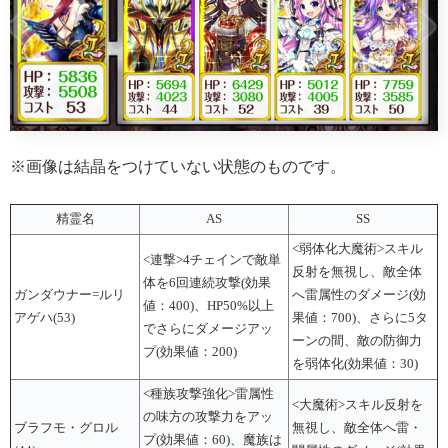
※画像は結晶をつけていない状態のものです。
精霊名
AS
SS
<弱体化大魔術>スキル
<連撃>4チェインで敵単
反射を無視し、敵全体
体を6回連続攻撃(効果
ガンダウナー=ルリ
へ雷属性のダメージ(効
値：400)、HP50%以上
アゲハ(53)
果値：700)、さらに5タ
でさらにダメージアッ
ーンの間、敵の防御力
プ(効果値：200)
を弱体化(効果値：30)
<種族攻撃強化>雷属性
<大魔術>スキル反射を
の味方の攻撃力をアッ
ブラフモ・グロル
無視し、敵全体へ雷・
プ(効果値：60)、魔族は