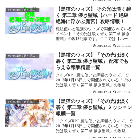
光は淡く碧く 第二章 儚き聖域【ハード 上
級 主役なき舞踏会】基本情報イベント基
【黒猫のウィズ】 その光は淡く碧
その光は淡く碧く 第二章 儚き聖域
本...
く 第二章 儚き聖域【ハード 絶級
絶海に浮かぶ魔宮】攻略情報！
魔法使いと黒猫のウィズで開催されている
イベント「その光は淡く碧く 第二章 儚き
聖域」の攻略記事です。ここでは【ハード
絶級 絶海に浮かぶ魔宮】を攻略します。そ
2016.12.25
2016.12.30
の光は淡く碧く 第二章 儚き聖域【ハード
絶級 絶海に浮かぶ魔宮】基本情報イベン
【黒猫のウィズ】「その光は淡く
その光は淡く碧く 第二章 儚き聖域
ト...
碧く 第二章 儚き聖域」 配布でも
らえる報酬精霊一覧
クイズRPG 魔法使いと黒猫のウィズ」で
2017年1月16日まで開催されている「その
光は淡く碧く 第二章 儚き聖域」の攻略記
事です。ここでは配布でもらえる精霊をま
2016.12.24
2016.12.30
とめました。ノーマル初級報酬精霊 忠義に
厚い隠密メイド ミー・マニィー(L)A...
【黒猫のウィズ】「その光は淡く
その光は淡く碧く 第二章 儚き聖域
碧く 第二章 儚き聖域」ミッション
報酬一覧
「クイズRPG 魔法使いと黒猫のウィズ」で
2017年1月16日まで開催されている「その
光は淡く碧く 第二章 儚き聖域」の攻略記
事です。ここでは、もらえるミッションを