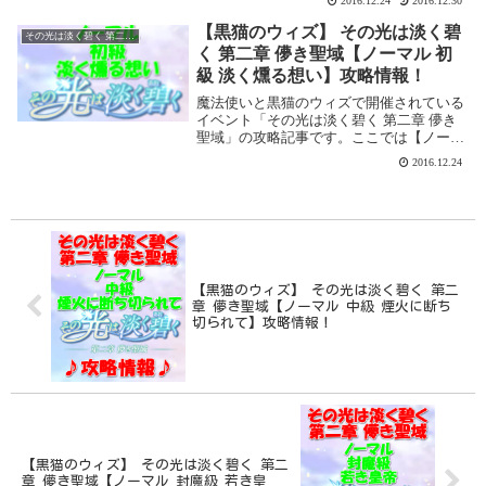
2016.12.24
2016.12.30
一覧にまとめてみました。「その光は淡く
碧く 第二章 儚き聖域」ミッション報酬...
【黒猫のウィズ】 その光は淡く碧
その光は淡く碧く 第二章 儚き聖域
く 第二章 儚き聖域【ノーマル 初
級 淡く燻る想い】攻略情報！
魔法使いと黒猫のウィズで開催されている
イベント「その光は淡く碧く 第二章 儚き
聖域」の攻略記事です。ここでは【ノーマ
ル 初級 淡く燻る想い】を攻略します。こ
2016.12.24
の【ノーマル 初級 淡く燻る想い】をサブ
クエストコンプを含めてクリアすると「忠
義に厚...
【黒猫のウィズ】 その光は淡く碧く 第二
章 儚き聖域【ノーマル 中級 煙火に断ち
切られて】攻略情報！
【黒猫のウィズ】 その光は淡く碧く 第二
章 儚き聖域【ノーマル 封魔級 若き皇