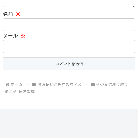
名前
※
メール
※
ホーム
魔法使いと黒猫のウィズ
その光は淡く碧く
第二章 儚き聖域