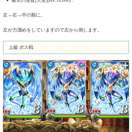
癒水の使徒[天使][HP:10,000]：
左→右→中の順に。
左が力溜めをしていますので左から倒します。
上級 ボス戦