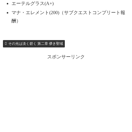
エーテルグラス(A+)
マナ・エレメント(200)（サブクエストコンプリート報
酬）
その光は淡く碧く 第二章 儚き聖域
スポンサーリンク