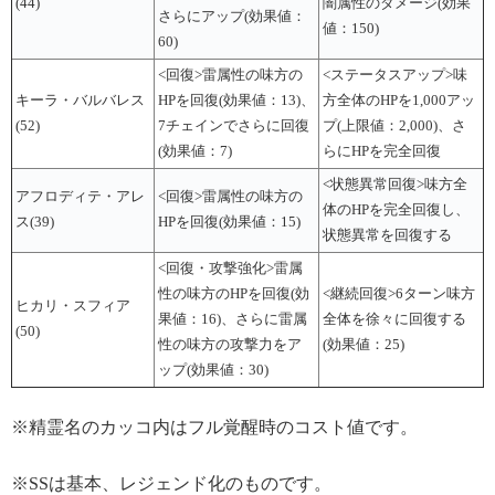
(44)
闇属性のダメージ(効果
さらにアップ(効果値：
値：150)
60)
<回復>雷属性の味方の
<ステータスアップ>味
キーラ・バルバレス
HPを回復(効果値：13)、
方全体のHPを1,000アッ
(52)
7チェインでさらに回復
プ(上限値：2,000)、さ
(効果値：7)
らにHPを完全回復
<状態異常回復>味方全
アフロディテ・アレ
<回復>雷属性の味方の
体のHPを完全回復し、
ス(39)
HPを回復(効果値：15)
状態異常を回復する
<回復・攻撃強化>雷属
性の味方のHPを回復(効
<継続回復>6ターン味方
ヒカリ・スフィア
果値：16)、さらに雷属
全体を徐々に回復する
(50)
性の味方の攻撃力をア
(効果値：25)
ップ(効果値：30)
※精霊名のカッコ内はフル覚醒時のコスト値です。
※SSは基本、レジェンド化のものです。