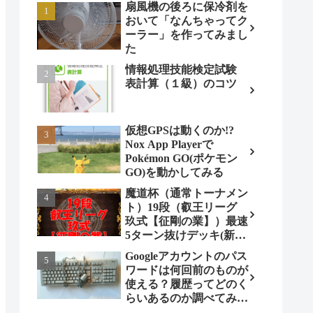
扇風機の後ろに保冷剤を
おいて「なんちゃってク
ーラー」を作ってみまし
た
情報処理技能検定試験
表計算（１級）のコツ
仮想GPSは動くのか!?
Nox App Playerで
Pokémon GO(ポケモン
GO)を動かしてみる
魔道杯（通常トーナメン
ト）19段（叡王リーグ
玖式【征剛の業】）最速
5ターン抜けデッキ(新パ
ターン)!
Googleアカウントのパス
ワードは何回前のものが
使える？履歴ってどのく
らいあるのか調べてみま
した。