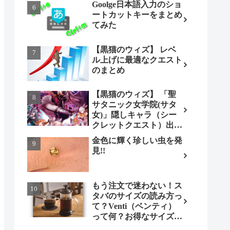
Goolge日本語入力のショ
ートカットキーをまとめ
てみた
【黒猫のウィズ】 レベ
ル上げに最適なクエスト
のまとめ
【黒猫のウィズ】 「聖
サタニック女学院(サタ
女)」隠しキャラ（シー
クレットクエスト）出現
条件とは（ノーマル編）
金色に輝く珍しい虫を発
見!!
もう注文で迷わない！ス
タバのサイズの読み方っ
て？Venti（ベンティ）
って何？お得なサイズも
調べてみよう！