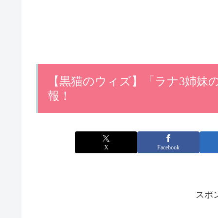
【黒猫のウィズ】「ラナ3姉妹
報！
X
Facebook
スポ