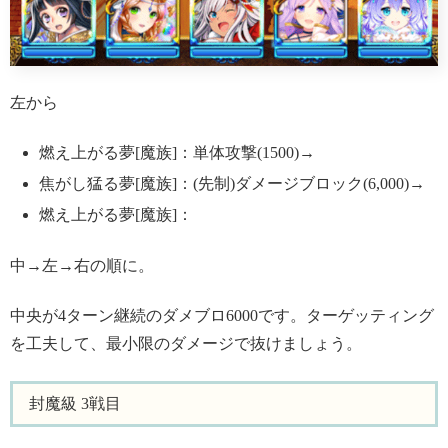
左から
燃え上がる夢[魔族]：単体攻撃(1500)→
焦がし猛る夢[魔族]：(先制)ダメージブロック(6,000)→
燃え上がる夢[魔族]：
中→左→右の順に
。
中央が4ターン継続のダメブロ6000です。ターゲッティング
を工夫して、最小限のダメージで抜けましょう。
封魔級 3戦目