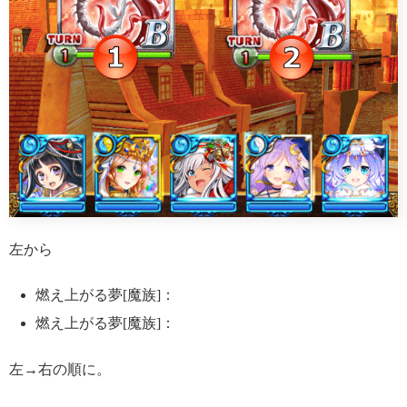
左から
燃え上がる夢[魔族]：
燃え上がる夢[魔族]：
左→右の順に
。