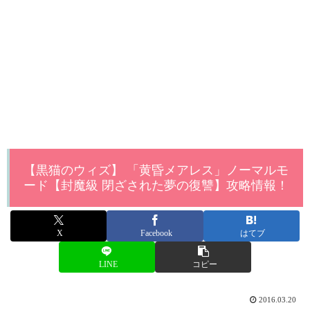
【黒猫のウィズ】 「黄昏メアレス」ノーマルモ
ード【封魔級 閉ざされた夢の復讐】攻略情報！
X
Facebook
はてブ
LINE
コピー
2016.03.20