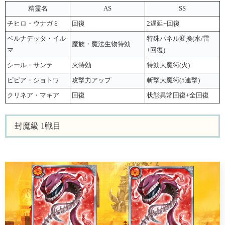
精霊名
AS
SS
チヒロ・ウナガミ
回復
2遅延+回復
ベルナデッタ・イル
特殊パネル変換(水/雷
魔族・魔法生物特効
マ
+回復)
シール・サンテ
火特効
特効大魔術(火)
ピピア・ショトワ
攻撃力アップ
斬撃大魔術(5連撃)
クリネア・マキア
回復
状態異常回復+全回復
封魔級 1戦目