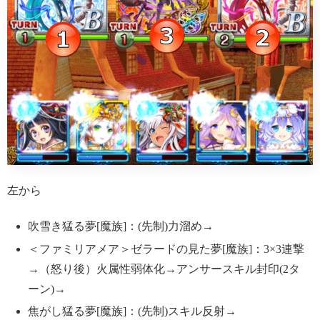
左から
吹雪き猛る夢[魔族]：(先制)力溜め→
＜ファミリアメア＞ゼラードの見た夢[魔族]：3×3連撃
→（怒り後）火属性弱体化→アンサースキル封印(2タ
ーン)→
焦がし猛る夢[魔族]：(先制)スキル反射→