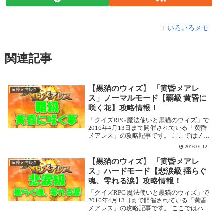
いろいろメモ
関連記事
【黒猫のウィズ】 「黄昏メアレ
黄昏メアレス
ス」ノーマルモード【覇級 黄昏に
咲く花】攻略情報！
「クイズRPG 魔法使いと黒猫のウィズ」で
2016年4月13日まで開催されている「黄昏
メアレス」の攻略記事です。 ここではノー
マルモードの【覇級 黄昏に咲く花】を攻略
2016.04.12
します。黄昏メアレス ノーマルモード【覇
級 黄昏に咲く花】基本情報イベント...
【黒猫のウィズ】 「黄昏メアレ
黄昏メアレス
ス」ハードモード【悲涙級 揺らぐ
魂、零れる涙】攻略情報！
「クイズRPG 魔法使いと黒猫のウィズ」で
2016年4月13日まで開催されている「黄昏
メアレス」の攻略記事です。 ここではハー
ドモードの【悲涙級 揺らぐ魂、零れる涙】