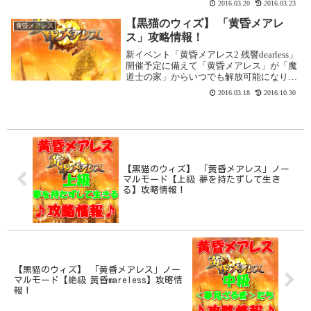
2016.03.20
2016.03.23
を攻略します。黄昏メアレス ハードモード
【心吼級 戦う覚悟、夢の咆哮】基本...
【黒猫のウィズ】 「黄昏メアレ
黄昏メアレス
ス」攻略情報！
新イベント「黄昏メアレス2 残響dearless」
開催予定に備えて「黄昏メアレス」が「魔
道士の家」からいつでも解放可能になりま
した！「黄昏メアレス」開催！夢はなくて
2016.03.18
2016.10.30
も、意地がある。黄昏メアレスが開催で
す。開催期間2016年3月15日 19:...
【黒猫のウィズ】 「黄昏メアレス」ノー
マルモード【上級 夢を持たずして生き
る】攻略情報！
【黒猫のウィズ】 「黄昏メアレス」ノー
マルモード【絶級 黄昏mareless】攻略情
報！