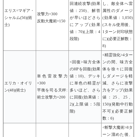
回連続攻撃(効果
し、敵全体へ雷
エリス=マギア・
値：250)、解答
属性のダメージ
攻撃力+300
シャルム(56)(術
が早いほどさら
(効果値：1,050)
反動大魔術+150
士)
にアップ(効果
(スキル使用後、
値：70)(上限：4
1ターン封印状態
段階)
に)(必要正解数：
8)
<精霊強化>4ター
<回復>味方全体
ンの間、味方全
のHPを回復(効果
体を徐々に回復
単色雷攻撃力
値：10)、デッキ
しダメージを軽
エリカ・オイリ
+300
に単色の精霊が
減、さらに攻撃
ン(48)(術士)
平衡を司る天秤:
多いほど、さら
力をアップ(効果
術士攻撃力+200
に回復(効果値：
値：25、25、
2)(上限値：5段
150)(発動中行動
階)
不可)(必要正解
数：6)
<斬撃大魔術>8タ
ーン溜めた後、