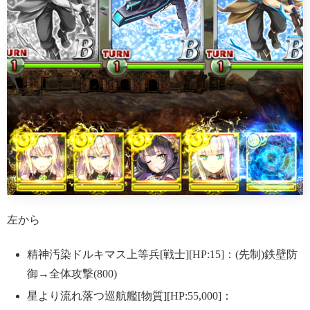
左から
精神汚染ドルキマス上等兵[戦士][HP:15]：(先制)鉄壁防
御→全体攻撃(800)
星より流れ落つ巡航艦[物質][HP:55,000]：