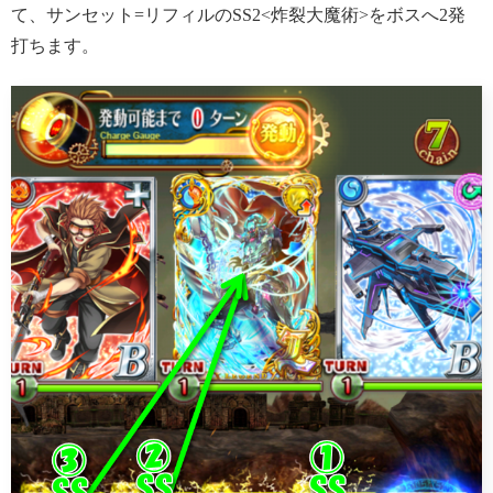
て、サンセット=リフィルのSS2<炸裂大魔術>をボスへ2発
打ちます。