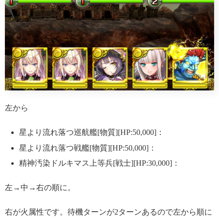
左から
星より流れ落つ巡航艦[物質][HP:50,000]：
星より流れ落つ戦艦[物質][HP:50,000]：
精神汚染ドルキマス上等兵[戦士][HP:30,000]：
左→中→右の順に。
右が火属性です。待機ターンが2ターンあるので左から順に