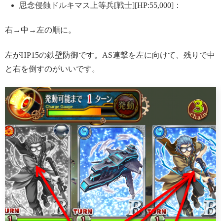
思念侵蝕ドルキマス上等兵[戦士][HP:55,000]：
右→中→左の順に。
左がHP15の鉄壁防御です。AS連撃を左に向けて、残りで中
と右を倒すのがいいです。