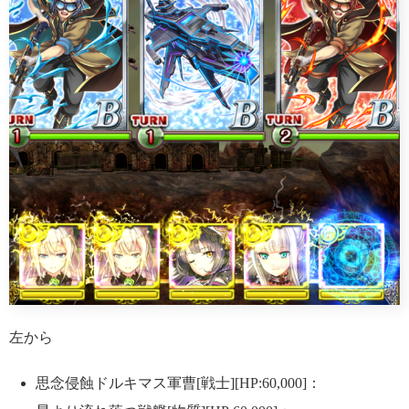
左から
思念侵蝕ドルキマス軍曹[戦士][HP:60,000]：