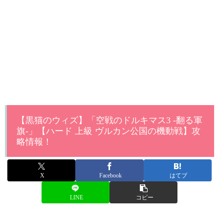
【黒猫のウィズ】「空戦のドルキマス3 -翻る軍
旗-」【ハード 上級 ヴルカン公国の機動戦】攻
略情報！
X
Facebook
はてブ
LINE
コピー