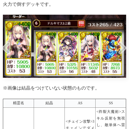
火力で倒すデッキです。
※画像は結晶をつけていない状態のものです。
精霊名
結晶
AS
SS
<炸裂大魔術>ス
キル反射を無視
<チェイン攻撃>3
し、敵単体へ雷
チェインでダメ