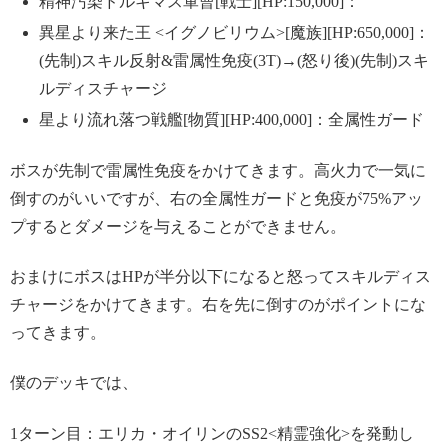
精神汚染ドルキマス軍曹[戦士][HP:150,000]：
異星より来た王 <イグノビリウム>[魔族][HP:650,000]：
(先制)スキル反射&雷属性免疫(3T)→(怒り後)(先制)スキ
ルディスチャージ
星より流れ落つ戦艦[物質][HP:400,000]：全属性ガード
ボスが先制で雷属性免疫をかけてきます。高火力で一気に
倒すのがいいですが、右の全属性ガードと免疫が75%アッ
プするとダメージを与えることができません。
おまけにボスはHPが半分以下になると怒ってスキルディス
チャージをかけてきます。右を先に倒すのがポイントにな
ってきます。
僕のデッキでは、
1ターン目：エリカ・オイリンのSS2<精霊強化>を発動し