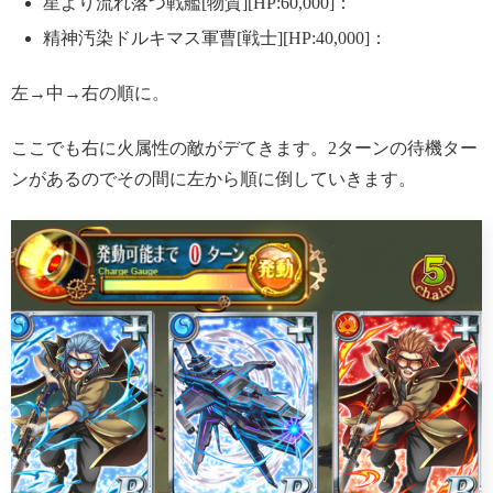
星より流れ落つ戦艦[物質][HP:60,000]：
精神汚染ドルキマス軍曹[戦士][HP:40,000]：
左→中→右の順に。
ここでも右に火属性の敵がデてきます。2ターンの待機ター
ンがあるのでその間に左から順に倒していきます。