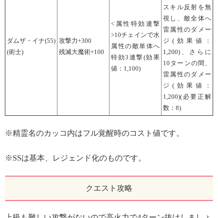
スキル反射を無
視し、敵全体へ
<属性特効連撃
雷属性のダメー
>10チェインで水
ダムザ・イナ(55)
攻撃力+300
ジ(効果値：
属性の敵単体へ
(術士)
残滅大魔術+100
1,200)、さらに
特効3連撃(効果
10ターンの間、
値：1,100)
雷属性のダメー
ジ(効果値：
1,200)(必要正解
数：8)
※精霊名のカッコ内はフル覚醒時のコスト値です。
※SSは基本、レジェンド化のものです。
クエスト攻略
上級も難しい攻撃がないので高火力で4ターン抜けしましょ