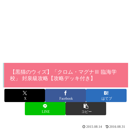
【黒猫のウィズ】「クロム・マグナⅢ 臨海学
校」 封泉級攻略【攻略デッキ付き】
X
Facebook
はてブ
LINE
コピー
2015.08.14
2016.08.31