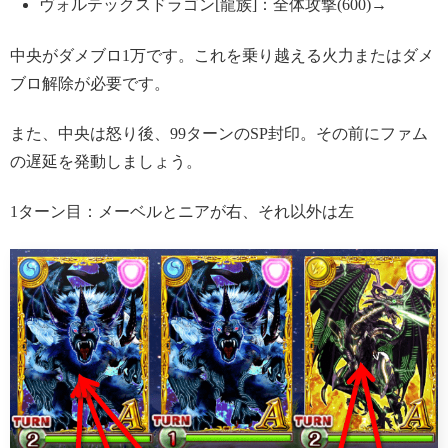
ヴォルテックスドラゴン[龍族]：全体攻撃(600)→
中央がダメブロ1万です。これを乗り越える火力またはダメ
ブロ解除が必要です。
また、中央は怒り後、99ターンのSP封印。その前にファム
の遅延を発動しましょう。
1ターン目：メーベルとニアが右、それ以外は左