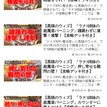
「クイズRPG 魔法使いと黒猫のウィズ」で
開催されている「ラナ3姉妹の超魔道バー
ニング」の攻略記事です。 ここでは「敵の
攻撃から精霊を守れ！」を攻略します。
2016.02.09
「敵の攻撃から精霊を守れ！」の攻略基本
情報消費魔力：初回クリアまで：0／2回目
【黒猫のウィズ】 「ラナ3姉妹の
魔道バーニング
以降：...
超魔道バーニング」躊躇わずに連
撃！連撃！【攻略デッキ付き】
「クイズRPG 魔法使いと黒猫のウィズ」で
2015年10月23日まで開催されている「ラ
ナ3姉妹の超魔道バーニング」の攻略記事
です。 ここでは「躊躇わずに連撃！連
2015.10.10
2017.01.21
撃！」を攻略します。「躊躇わずに連撃！
連撃！」の攻略基本情報 消費魔力：初回ク
【黒猫のウィズ】 「ラナ3姉妹の
魔道バーニング
リ...
超魔道バーニング」押し寄せる難
問の壁！【攻略デッキ付き】
「クイズRPG 魔法使いと黒猫のウィズ」で
開催されている「ラナ3姉妹の超魔道バー
ニング」の攻略記事です。 ここでは「押し
寄せる難問の壁！」を攻略します。「押し
2016.05.10
2017.01.21
寄せる難問の壁！」の攻略基本情報 消費魔
力：初回クリアまで：0／2回目以降：25 ...
【黒猫のウィズ】 「ラナ3姉妹の
魔道バーニング
超魔道バーニング」カウンターに