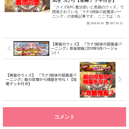
気をつけろ【攻略デッキ付き】
「クイズRPG 魔法使いと黒猫のウィズ」で
開催されている「ラナ3姉妹の超魔道バー
ニング」の攻略記事です。 ここでは「カウ
ンターに気をつけろ」を攻略します。「カ
2016.05.10
2017.01.21
ウンターに気をつけろ」の攻略基本情報 消
費魔力：初回クリアまで：0／2回目以降：
2...
【黒猫のウィズ】 「ラナ3姉妹の超魔道バ
ーニング」新装開催(2016年5月バージョ
ン)！
【黒猫のウィズ】 「ラナ3姉妹の超魔道バ
ーニング」敵の攻撃から精霊を守れ！【攻
略デッキ付き】
コメント