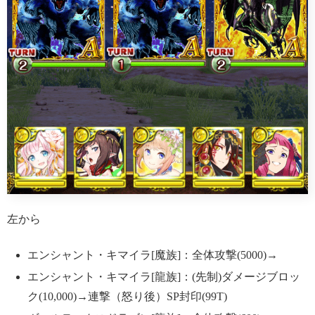
左から
エンシャント・キマイラ[魔族]：全体攻撃(5000)→
エンシャント・キマイラ[龍族]：(先制)ダメージブロッ
ク(10,000)→連撃（怒り後）SP封印(99T)