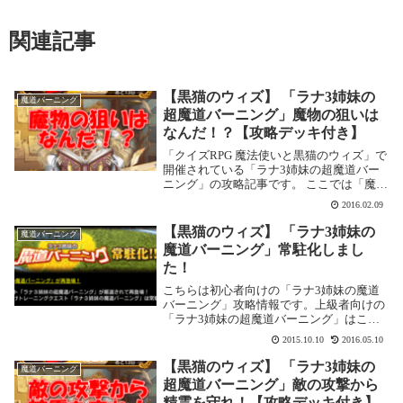
関連記事
【黒猫のウィズ】 「ラナ3姉妹の
魔道バーニング
超魔道バーニング」魔物の狙いは
なんだ！？【攻略デッキ付き】
「クイズRPG 魔法使いと黒猫のウィズ」で
開催されている「ラナ3姉妹の超魔道バー
ニング」の攻略記事です。 ここでは「魔物
の狙いはなんだ！？」を攻略します。「魔
2016.02.09
物の狙いはなんだ！？」の攻略基本情報消
費魔力：初回クリアまで：0／2回目以降：
【黒猫のウィズ】 「ラナ3姉妹の
魔道バーニング
25...
魔道バーニング」常駐化しまし
た！
こちらは初心者向けの「ラナ3姉妹の魔道
バーニング」攻略情報です。上級者向けの
「ラナ3姉妹の超魔道バーニング」はこち
ら常駐化決定！ラナ3姉妹の魔道バーニン
2015.10.10
2016.05.10
グ！昨年の10月と11月、そして今年の２月
に行われた「ラナ3姉妹の魔道バーニン
【黒猫のウィズ】 「ラナ3姉妹の
魔道バーニング
グ」が強化...
超魔道バーニング」敵の攻撃から
精霊を守れ！【攻略デッキ付き】