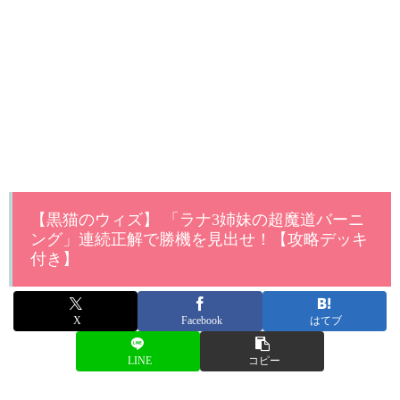
【黒猫のウィズ】 「ラナ3姉妹の超魔道バーニ
ング」連続正解で勝機を見出せ！【攻略デッキ
付き】
X
Facebook
はてブ
LINE
コピー