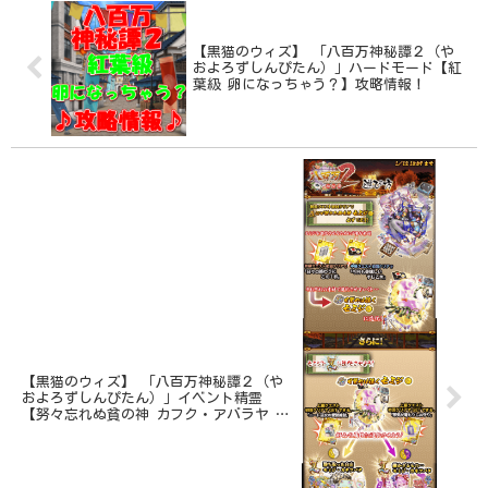
【黒猫のウィズ】 「八百万神秘譚２（や
およろずしんぴたん）」ハードモード【紅
葉級 卵になっちゃう？】攻略情報！
【黒猫のウィズ】 「八百万神秘譚２（や
およろずしんぴたん）」イベント精霊
【努々忘れぬ貧の神 カフク・アバラヤ 】
情報！