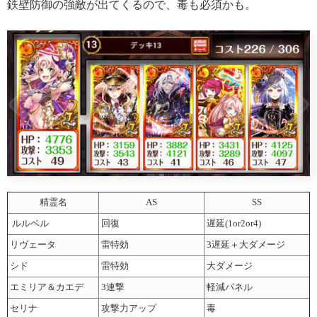
鉄壁防御の強敵が出てくるので、毒も必須かも。
精霊名
AS
SS
ルルベル
回復
遅延(1or2or4)
リヴェータ
雷特効
3遅延＋大ダメージ
シド
雷特効
大ダメージ
エミリア＆カエデ
3連撃
軽減パネル
セリナ
攻撃力アップ
毒