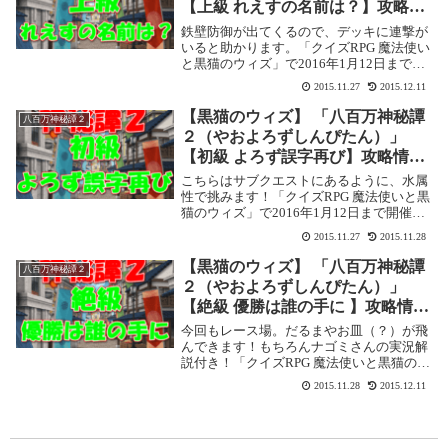
【上級 れえすの名前は？】攻略情
報！
鉄壁防御が出てくるので、デッキに連撃が
いると助かります。「クイズRPG 魔法使い
と黒猫のウィズ」で2016年1月12日まで開
催されている「八百万神秘譚２（やおよろ
2015.11.27
2015.12.11
ずしんぴたん）」の攻略記事です。ここで
は【上級 れえすの名前は？】を攻略しま
【黒猫のウィズ】 「八百万神秘譚
八百万神秘譚２
す...
２（やおよろずしんぴたん）」
【初級 よろず誤字再び】攻略情
報！
こちらはサブクエストにあるように、水属
性で挑みます！「クイズRPG 魔法使いと黒
猫のウィズ」で2016年1月12日まで開催さ
れている「八百万神秘譚２（やおよろずし
2015.11.27
2015.11.28
んぴたん）」の攻略記事です。ここでは
【初級 よろず誤字再び】を攻略します。八
【黒猫のウィズ】 「八百万神秘譚
八百万神秘譚２
百...
２（やおよろずしんぴたん）」
【絶級 優勝は誰の手に 】攻略情
報！
今回もレース場。だるまやお皿（？）が飛
んできます！もちろんナゴミさんの実況解
説付き！「クイズRPG 魔法使いと黒猫のウ
ィズ」で2016年1月12日まで開催されてい
2015.11.28
2015.12.11
る「八百万神秘譚２（やおよろずしんぴた
ん）」の攻略記事です。 ここでは【絶級 ...