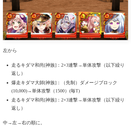
左から
走るキダマ和尚[神族]：2×3連撃→単体攻撃（以下繰り
返し）
爆走キダマ大師[神族]：（先制）ダメージブロック
(10,000)→単体攻撃（1500）(毎T)
走るキダマ和尚[神族]：2×3連撃→単体攻撃（以下繰り
返し）
中→左→右の順に。