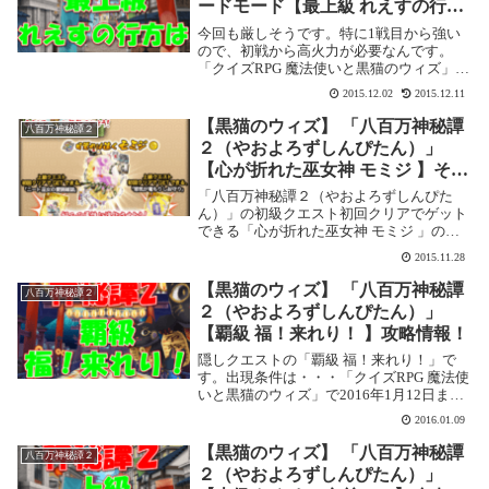
ードモード【最上級 れえすの行方
は】攻略情報！
今回も厳しそうです。特に1戦目から強い
ので、初戦から高火力が必要なんです。
「クイズRPG 魔法使いと黒猫のウィズ」で
2016年1月12日まで開催されている「八百
2015.12.02
2015.12.11
万神秘譚２（やおよろずしんぴたん）」の
攻略記事です。 ここではハードモードの
【黒猫のウィズ】 「八百万神秘譚
八百万神秘譚２
【最...
２（やおよろずしんぴたん）」
【心が折れた巫女神 モミジ 】その
進化方法と能力を調べてみた
「八百万神秘譚２（やおよろずしんぴた
ん）」の初級クエスト初回クリアでゲット
できる「心が折れた巫女神 モミジ 」の進
化方法をまとめてみました。まずは、公式
2015.11.28
のご案内から。レジェンドにするまでのや
り方は何となくわかりましたが、「光・闇
【黒猫のウィズ】 「八百万神秘譚
八百万神秘譚２
の相互進化が...
２（やおよろずしんぴたん）」
【覇級 福！来れり！ 】攻略情報！
隠しクエストの「覇級 福！来れり！」で
す。出現条件は・・・「クイズRPG 魔法使
いと黒猫のウィズ」で2016年1月12日まで
開催されている「八百万神秘譚２（やおよ
2016.01.09
ろずしんぴたん）」の攻略記事です。 ここ
では【覇級 福！来れり！】を攻略します...
【黒猫のウィズ】 「八百万神秘譚
八百万神秘譚２
２（やおよろずしんぴたん）」