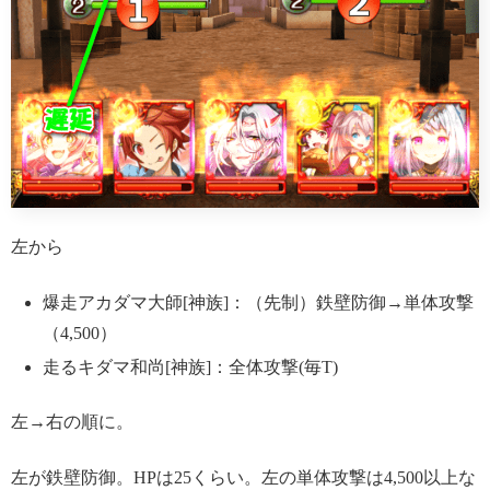
左から
爆走アカダマ大師[神族]：（先制）鉄壁防御→単体攻撃
（4,500）
走るキダマ和尚[神族]：全体攻撃(毎T)
左→右の順に。
左が鉄壁防御。HPは25くらい。左の単体攻撃は4,500以上な