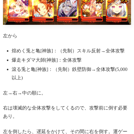
左から
煌めく兎と亀[神族]：（先制）スキル反射→全体攻撃
爆走キダマ大師[神族]：全体攻撃
滾る兎と亀[神族]：（先制）鉄壁防御→全体攻撃(5,000
以上)
左→右→中の順に。
右は壊滅的な全体攻撃をしてくるので、攻撃前に倒す必要
あり。
左を倒したら、遅延をかけて、その間に右を倒す。運ゲー