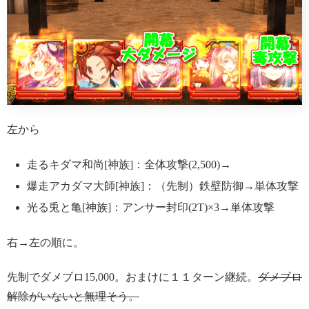
左から
走るキダマ和尚[神族]：全体攻撃(2,500)→
爆走アカダマ大師[神族]：（先制）鉄壁防御→単体攻撃
光る兎と亀[神族]：アンサー封印(2T)×3→単体攻撃
右→左の順に。
先制でダメブロ15,000。おまけに１１ターン継続。
ダメブロ
解除がいないと無理そう。