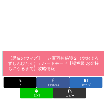
【黒猫のウィズ】 「八百万神秘譚２（やおよろ
ずしんぴたん）」ハードモード【禍福級 お金持
ちになるまで】攻略情報！
X
Facebook
はてブ
LINE
コピー