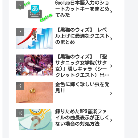
Goolge日本語入力のショ
ートカットキーをまとめ
てみた
【黒猫のウィズ】 レベ
ル上げに最適なクエスト
のまとめ
【黒猫のウィズ】 「聖
サタニック女学院(サタ
女)」隠しキャラ（シー
クレットクエスト）出現
条件とは（ノーマル編）
金色に輝く珍しい虫を発
見!!
録りためたMP3音楽ファ
イルの曲長表示が正しく
ない場合の対処方法