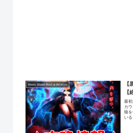
【黒
Heretic Blader Howl at the moon
【
最初
カウ
狼を
いる「H