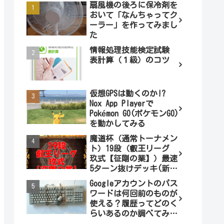
扇風機の後ろに保冷剤を
おいて「なんちゃってク
ーラー」を作ってみまし
た
情報処理技能検定試験
表計算（１級）のコツ
仮想GPSは動くのか!?
Nox App Playerで
Pokémon GO(ポケモンGO)
を動かしてみる
魔道杯（通常トーナメン
ト）19段（叡王リーグ
玖式【征剛の業】）最速
5ターン抜けデッキ(新パ
ターン)!
Googleアカウントのパス
ワードは何回前のものが
使える？履歴ってどのく
らいあるのか調べてみま
した。