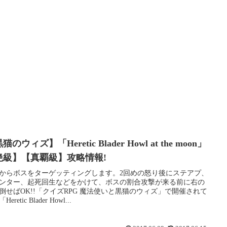
猫のウィズ】「Heretic Blader Howl at the moon」
絶級】【真覇級】攻略情報!
からボスをターゲッティングします。2回めの怒り後にステアプ、
ンター、起死回生などをかけて、ボスの割合攻撃が来る前に右の
倒せばOK!!「クイズRPG 魔法使いと黒猫のウィズ」で開催されて
eretic Blader Howl...