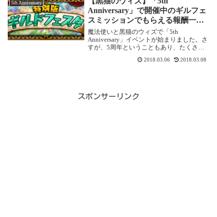
【黒猫のウィズ】「5th
5th Anniversary
Anniversary」で開催中のギルフェ
スミッションでもらえる報酬一覧
(完成版)
魔法使いと黒猫のウィズで「5th
Anniversary」イベントが始まりました。さ
すが、5周年ということもあり、たくさん
の報酬や賞品がもらえますが、ギルフェス
2018.03.06
2018.03.08
ミッションの報酬もなかなかおいしいので
まとめてみました。なかなかおいしいギル
フェ...
スポンサーリンク