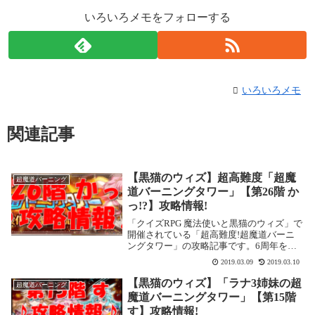
いろいろメモをフォローする
いろいろメモ
関連記事
【黒猫のウィズ】超高難度「超魔
超魔道バーニング
道バーニングタワー」【第26階 か
っ!?】攻略情報!
「クイズRPG 魔法使いと黒猫のウィズ」で
開催されている「超高難度!超魔道バーニ
ングタワー」の攻略記事です。6周年を迎
え、常設イベントとなりました。また、
2019.03.09
2019.03.10
2019年3月現在、階数も30階まで増えてい
ます。ここでは「第26階 かっ!?」を攻略...
【黒猫のウィズ】「ラナ3姉妹の超
超魔道バーニング
魔道バーニングタワー」【第15階
す】攻略情報!