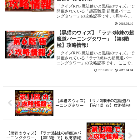
「クイズRPG 魔法使いと黒猫のウィズ」で
開催されている「超高難度!超魔道バーニ
ングタワー」の攻略記事です。6周年を迎
え、常設イベントとなりました。また、
2019.03.10
2019年3月現在、階数も30階まで増えてい
ます。ここでは「第27階 本当は」を攻略
【黒猫のウィズ】「ラナ3姉妹の超
超魔道バーニング
し...
魔道バーニングタワー」【第6階
極】攻略情報!
「クイズRPG 魔法使いと黒猫のウィズ」で
開催されている「ラナ3姉妹の超魔道バー
ニングタワー」の攻略記事です。 ここでは
「第6階 極」を攻略します。「第6階 極」
2016.06.12
2017.04.04
の攻略基本情報 消費魔力：初回クリアま
で：0／2回目以降：25 魔導師ランク...
【黒猫のウィズ】「ラナ3姉妹の超魔道バ
ーニングタワー」【第11階 お】攻略情報!
【黒猫のウィズ】「ラナ3姉妹の超魔道バ
ーニングタワー」【第13階 で】攻略情報!