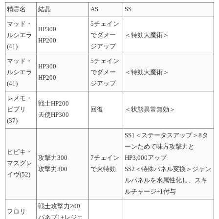
精霊名
結晶
AS
SS
マッド・
5チェイン
HP300
ルシエラ
でダメー
＜特効大魔術＞
HP200
(41)
ジアップ
マッド・
5チェイン
HP300
ルシエラ
でダメー
＜特効大魔術＞
HP200
(41)
ジアップ
レメモ・
戦士HP200
ビブリ
回復
＜状態異常無効＞
天使HP300
(37)
SS1＜ステータスアップ＞8タ
ーンためて味方攻撃力と
ヒビキ・
攻撃力300
7チェイン
HP3,000アップ
マスグレ
攻撃力300
で火特効
SS2＜特殊パネル変換＞ジャン
イヴ(52)
ルパネルを水属性化し、スキ
ルチャージ+1付与
戦士攻撃力200
フロリ
パネブ1+レジェ