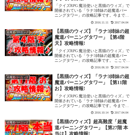
「クイズRPG 魔法使いと黒猫のウィズ」で
開催されている「ラナ3姉妹の超魔道バー
ニングタワー」の攻略記事です。今まで同
様、ボス戦のみ、コンティニュー不可、SP
2016.11.11
2017.04.04
スキルが使用できる状態でのクエストにな
ります。ここでは「第15階 す」を攻略し
【黒猫のウィズ】「ラナ3姉妹の超
超魔道バーニング
ます...
魔道バーニングタワー」【第4階
天】攻略情報!
「クイズRPG 魔法使いと黒猫のウィズ」で
開催されている「ラナ3姉妹の超魔道バー
ニングタワー」の攻略記事です。 ここでは
「第4階 天」を攻略します。「第4階 天」
2016.06.10
2017.04.04
の攻略基本情報 消費魔力：初回クリアま
で：0／2回目以降：25 魔導師ランク：...
【黒猫のウィズ】「ラナ3姉妹の超
超魔道バーニング
魔道バーニングタワー」【第11階
お】攻略情報!
「クイズRPG 魔法使いと黒猫のウィズ」で
開催されている「ラナ3姉妹の超魔道バー
ニングタワー」の攻略記事です。今まで同
様、ボス戦のみ、コンティニュー不可、SP
2016.10.14
2017.04.04
スキルが使用できる状態でのクエストにな
ります。ここでは「第11階 お」を攻略し
【黒猫のウィズ】超高難度「超魔
超魔道バーニング
ます...
道バーニングタワー」【第27階 本
当は】攻略情報!