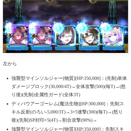
左から
強襲型マインソルジャー[物質][HP:350,000]：(先制)単体
ダメージブロック(30,000/4T)→全体攻撃(500)(毎T)→(怒
り後)(先制)全属性ガード(全体3T)
ディバウアーゴーレム[魔法生物][HP:300,000]：先制ス
キル反射(のろい-5,000/3T)→3×5連撃(300)(毎T)→(怒り
後)(先制)SP封印×5(4T)→割合攻撃(90%)→
強襲型マインソルジャー[物質][HP:350,000]：先制スキ