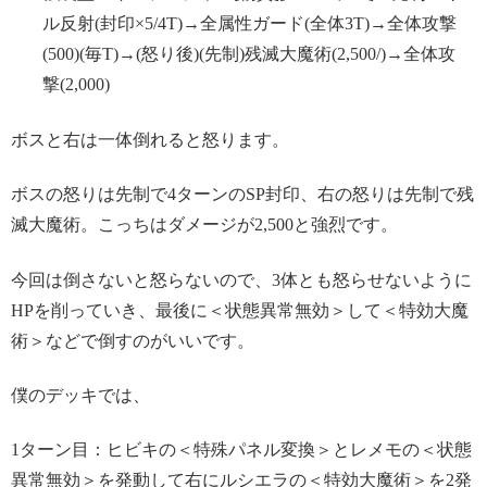
ル反射(封印×5/4T)→全属性ガード(全体3T)→全体攻撃
(500)(毎T)→(怒り後)(先制)残滅大魔術(2,500/)→全体攻
撃(2,000)
ボスと右は一体倒れると怒ります。
ボスの怒りは先制で4ターンのSP封印、右の怒りは先制で残
滅大魔術。こっちはダメージが2,500と強烈です。
今回は倒さないと怒らないので、3体とも怒らせないように
HPを削っていき、最後に＜状態異常無効＞して＜特効大魔
術＞などで倒すのがいいです。
僕のデッキでは、
1ターン目：ヒビキの＜特殊パネル変換＞とレメモの＜状態
異常無効＞を発動して右にルシエラの＜特効大魔術＞を2発