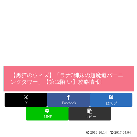
【黒猫のウィズ】「ラナ3姉妹の超魔道バーニ
ングタワー」【第12階 い】攻略情報!
X
Facebook
はてブ
LINE
コピー
2016.10.14
2017.04.04