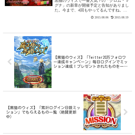
黒猫のウィズで一番人気？の「クロム・マ
グナ」の新章が開催予定と告知がありまし
た。今まで、4回もやってるんですね。と
いうことは、今回で第5弾ってことです
2015.08.06
2015.08.19
ね。ダンケルさんとか、イツキくんとか、
今もベンチ入りしている精霊を輩出してい
る、私にとって...
【黒猫のウィズ】「Twitter20万フォロワ
ー達成キャンペーン」毎日ログインでミッ
ション達成！プレゼントされたものを一覧
にしてみました
【黒猫のウィズ】「累計ログイン日数ミッ
ション」でもらえるもの一覧（絶賛更新
中）