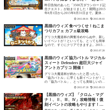
妹の旅立ちクエスト」など全6種！
昨日告知のあった「3500万ダウンロード記
「線結び」「穴埋め」新形式のク
念クエスト」が始まりました！期間は2015
年8月1日から2015年8月31日まで。夏休み
イズも登場！
中の時間つぶしにピッタリ！2015年8月3日
2015.08.01
2015.08.03
追記「3500万ダウンロード記念クエスト」
でもらえる潜在能力解放カ...
黒猫のウィズ 食べつくせ！ねこま
イベント
つりカフェ カフェ級攻略
グリコ大魔道杯の興奮冷めやらぬ中、新し
いイベントが！といっても、とっても簡単
なので、すぐにクリアできますよ。2015年
8月4日までの期間限定なので、お忘れな
2015.07.28
く。カフェ級の攻略基本情報消費魔力：初
回クリアまで：0／2回目以降：10魔導師ラ
黒猫のウィズ 協力バトル マジカル
イベント
ンク...
スィート Defenders 超巨大ジャイ
アントカプリコ 開催！
グリコ大魔道杯が終わったと思ったら、
「協力バトル」に早くも新イベントが！こ
の「協力バトル」、とっても美味しいのが
「友だちと遊ぶ」です。「友だちと遊ぶ」
2015.07.28
2015.09.13
形式だと消費魔力がゼロなので、魔力を気
にせずに思い切り楽しめるんです。はじめ
【黒猫のウィズ】「クロム・マグ
イベント
ての友だちと遊...
ナⅠ、Ⅱ、Ⅲ、Ⅳ」攻略情報！復
刻イベントの攻略もやります！だ
って忘れちゃったんだもん