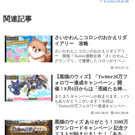
いろいろメモ
関連記事
さいかわんこコロンのおかえりダ
イベント
イアリー 攻略
さいかわんこコロンのおかえりダイアリ
ー 開催！Twitter連動企画「さいかわんこ
グランプリ」で優勝したコロンがイベント
クエストに登場です！開催期間2015年7月
2015.07.12
27日 15:59までイベント概要6月24日「ク
イズRPG 魔法使いと黒猫のウ...
【黒猫のウィズ】「Twitter20万フ
イベント
ォロワー達成キャンペーン」開
催！8月6日からは「歪絡たる神魔
の樹」の消費魔半減をはじめ、い
またまたキャンペーンが始まります。いつ
ろんなキャンペーンがめじろ押し
もありがとうございます！今回は
「Twitter20万フォロワー達成キャンペー
です！いつもありがとう！
ン」です。8月5日20時現在で分かっている
2015.08.05
2015.08.06
情報を書いておきます。強力バトル「歪絡
たる神魔の樹」の消費魔半減！8月6日 0：
黒猫のウィズ ありがとう！3500万
イベント
00...
ダウンロードキャンペーン 記念ク
エストが始まりました！「ある姉