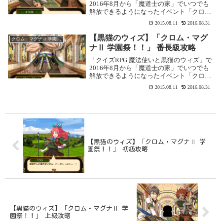
2016年8月から「魔道士の家」でいつでも
解放できるようになったイベント「クロ
ム・マグナⅡ 学園祭！！」の攻略記事で
2015.08.11
2016.08.31
す。 ここでは上級「燃え上がる祭魂」を攻
略します。上級の攻略基本情報 消費魔力：
【黒猫のウィズ】「クロム・マグ
クロム・マグナⅡ 学園祭！！
初...
ナⅡ 学園祭！！」 番長級攻略
「クイズRPG 魔法使いと黒猫のウィズ」で
2016年8月から「魔道士の家」でいつでも
解放できるようになったイベント「クロ
ム・マグナⅡ 学園祭！！」の攻略記事で
2015.08.11
2016.08.31
す。 ここでは番長級「漢のけじめ」を攻略
します。番長級の攻略基本情報 消費魔力：
初...
【黒猫のウィズ】「クロム・マグナⅡ 学
園祭！！」 初級攻略
【黒猫のウィズ】「クロム・マグナⅡ 学
園祭！！」 上級攻略