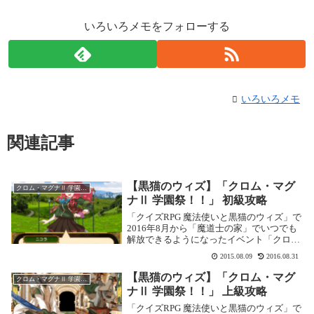
いろいろメモをフォローする
いろいろメモ
関連記事
【黒猫のウィズ】「クロム・マグ
クロム・マグナⅡ 学園祭！！
ナⅡ 学園祭！！」 初級攻略
「クイズRPG 魔法使いと黒猫のウィズ」で
2016年8月から「魔道士の家」でいつでも
解放できるようになったイベント「クロ
ム・マグナⅡ 学園祭！！」の攻略記事で
2015.08.09
2016.08.31
す。 ここでは初級「念願の学園祭」を攻略
します。初級の攻略基本情報 消費魔力：初
【黒猫のウィズ】「クロム・マグ
クロム・マグナⅡ 学園祭！！
回...
ナⅡ 学園祭！！」 上級攻略
「クイズRPG 魔法使いと黒猫のウィズ」で