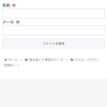
名前
※
メール
※
ホーム
魔法使いと黒猫のウィズ
クロム・マグナⅡ
学園祭！！