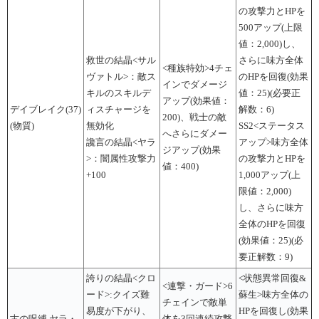
の攻撃力とHPを
500アップ(上限
値：2,000)し、
救世の結晶<サル
さらに味方全体
<種族特効>4チェ
ヴァトル>：敵ス
のHPを回復(効果
インでダメージ
キルのスキルデ
値：25)(必要正
アップ(効果値：
デイブレイク(37)
ィスチャージを
解数：6)
200)、戦士の敵
(物質)
無効化
SS2<ステータス
へさらにダメー
讒言の結晶<ヤラ
アップ>味方全体
ジアップ(効果
>：闇属性攻撃力
の攻撃力とHPを
値：400)
+100
1,000アップ(上
限値：2,000)
し、さらに味方
全体のHPを回復
(効果値：25)(必
要正解数：9)
誇りの結晶<クロ
<状態異常回復&
<連撃・ガード>6
ード>:クイズ難
蘇生>味方全体の
チェインで敵単
易度が下がり、
HPを回復し(効果