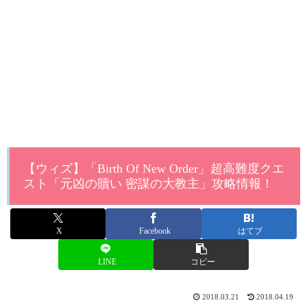
【ウィズ】「Birth Of New Order」超高難度クエ
スト「元凶の贖い 密謀の大教主」攻略情報！
X
Facebook
はてブ
LINE
コピー
2018.03.21
2018.04.19