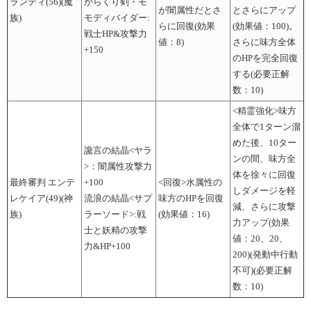
ランティ(56)(魔
からくり剣・モ
が闇属性だとさ
とさらにアップ
族)
モディバイダー:
らに回復(効果
(効果値：100)。
戦士HP&攻撃力
値：8)
さらに味方全体
+150
のHPを完全回復
する(必要正解
数：10)
<精霊強化>味方
全体で1ターン溜
めた後、10ター
讒言の結晶<ヤラ
ンの間、味方全
>：闇属性攻撃力
体を徐々に回復
最終審判 エンテ
+100
<回復>水属性の
しダメージを軽
レケイア(49)(神
流浪の結晶<サプ
味方のHPを回復
減、さらに攻撃
族)
ラーソード>:戦
(効果値：16)
力アップ(効果
士と妖精の攻撃
値：20、20、
力&HP+100
200)(発動中行動
不可)(必要正解
数：10)