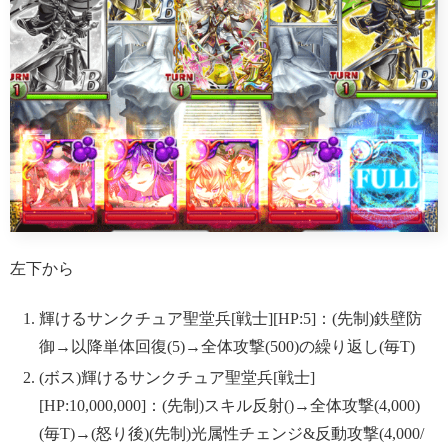
左下から
輝けるサンクチュア聖堂兵[戦士][HP:5]：(先制)鉄壁防
御→以降単体回復(5)→全体攻撃(500)の繰り返し(毎T)
(ボス)輝けるサンクチュア聖堂兵[戦士]
[HP:10,000,000]：(先制)スキル反射()→全体攻撃(4,000)
(毎T)→(怒り後)(先制)光属性チェンジ&反動攻撃(4,000/