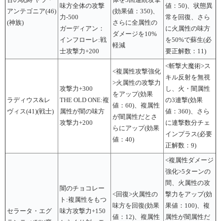
古の呪縛 ヤラ・
体を3回連続攻撃
味方全体の攻撃
値：50)、状態異
アンテゴニア(46)
(効果値：350)、
力-500
常を回復、さら
(神族)
さらに全属性の
ガーディアン：
に火属性の味方
ダメージを10%
インフローレ:戦
を50%で蘇生(必
軽減
士攻撃力+200
要正解数：11)
<斬撃大魔術>ス
<複属性攻撃強化
キル反射を無視
>火属性の攻撃力
攻撃力+300
し、火・闇属性
をアップ(効果
ラディウス&レ
THE OLD ONE:複
の3連撃(効果
値：60)、複属性
ヴィス(41)(戦士)
属性が闇の味方
値：360)、さら
が闇属性だとさ
攻撃力+200
に連撃数分チェ
らにアップ(効果
インプラス(必要
値：40)
正解数：9)
<複属性ダメージ
強化>5ターンの
間、火属性の攻
闇のチョコレー
<回復>火属性の
撃力をアップ(効
ト:複属性をもつ
味方を回復(効果
果値：100)、複
セラータ・エグ
味方攻撃力+150
値：12)、複属性
属性が闇属性だ