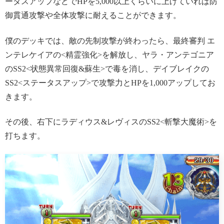
ータスアップなどでHPを5,000以上くらいに上げていれば防
御貫通攻撃や全体攻撃に耐えることができます。
僕のデッキでは、敵の先制攻撃が終わったら、最終審判 エ
ンテレケイアの<精霊強化>を解放し、ヤラ・アンテゴニア
のSS2<状態異常回復&蘇生>で毒を消し、デイブレイクの
SS2<ステータスアップ>で攻撃力とHPを1,000アップしてお
きます。
その後、右下にラディウス&レヴィスのSS2<斬撃大魔術>を
打ちます。