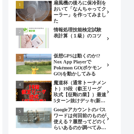
扇風機の後ろに保冷剤を
おいて「なんちゃってク
ーラー」を作ってみまし
た
情報処理技能検定試験
表計算（１級）のコツ
仮想GPSは動くのか!?
Nox App Playerで
Pokémon GO(ポケモン
GO)を動かしてみる
魔道杯（通常トーナメン
ト）19段（叡王リーグ
玖式【征剛の業】）最速
5ターン抜けデッキ(新パ
ターン)!
Googleアカウントのパス
ワードは何回前のものが
使える？履歴ってどのく
らいあるのか調べてみま
した。