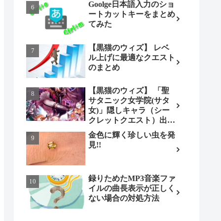
Goolge日本語入力のショ
ートカットキーをまとめ
てみた
【黒猫のウィズ】 レベ
ル上げに最適なクエスト
のまとめ
【黒猫のウィズ】 「聖
サタニック女学院(サタ
女)」隠しキャラ（シー
クレットクエスト）出現
条件とは（ノーマル編）
金色に輝く珍しい虫を発
見!!
録りためたMP3音楽ファ
イルの曲長表示が正しく
ない場合の対処方法