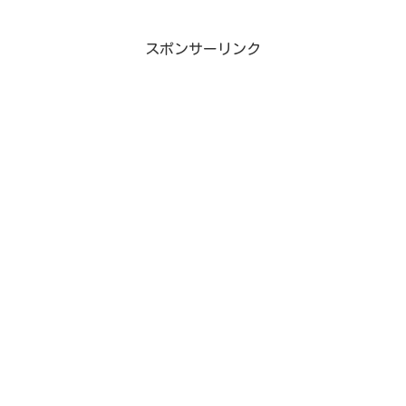
続々・超魔道列伝 アルティメットハロウィ
ンガールズ...
スポンサーリンク