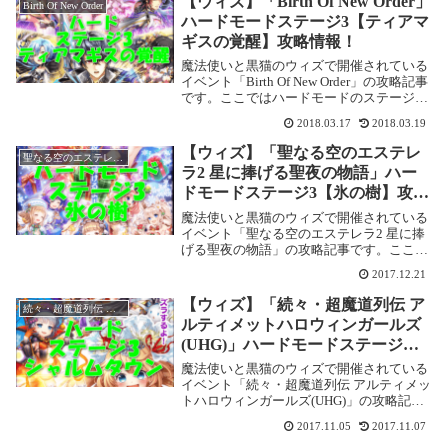
【ウィズ】「Birth Of New Order」
Birth Of New Order
イベント...
ハードモードステージ3【ティアマ
ギスの覚醒】攻略情報！
魔法使いと黒猫のウィズで開催されている
イベント「Birth Of New Order」の攻略記事
です。ここではハードモードのステージ
3【ティアマギスの覚醒】を攻略します。
2018.03.17
2018.03.19
Birth Of New Order【ハード】ステージ
3【ティアマギス...
【ウィズ】「聖なる空のエステレ
聖なる空のエステレラ2
ラ2 星に捧げる聖夜の物語」ハー
ドモードステージ3【氷の樹】攻略
情報！
魔法使いと黒猫のウィズで開催されている
イベント「聖なる空のエステレラ2 星に捧
げる聖夜の物語」の攻略記事です。ここで
はハードモードのステージ3【氷の樹】を
2017.12.21
攻略します。聖なる空のエステレラ2 星に
捧げる聖夜の物語【ハード】ステージ
【ウィズ】「続々・超魔道列伝 ア
続々・超魔道列伝 アルティメットハロウィンガールズ(UHG)
3【氷の樹】...
ルティメットハロウィンガールズ
(UHG)」ハードモードステージ
3【シャルムタウン】攻略情報！
魔法使いと黒猫のウィズで開催されている
イベント「続々・超魔道列伝 アルティメッ
トハロウィンガールズ(UHG)」の攻略記事
です。ここではハードモードのステージ
2017.11.05
2017.11.07
3【シャルムタウン】を攻略します。