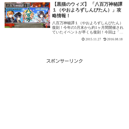
攻略記事です。ここでは【初級 猫神降臨】
【黒猫のウィズ】 「八百万神秘譚
八百万神秘譚１
を攻...
１（やおよろずしんぴたん）」攻
略情報！
八百万神秘譚１（やおよろずしんぴたん）
復刻！今年の5月末から約1ヶ月間開催され
ていたイベントが早くも復刻！今回は「八
百万神秘譚2」がひかえているので、その
2015.11.27
2016.08.18
前哨戦ですね。開催期間2015年11月25
日 17:30 ～ 2016年1月12日 1...
スポンサーリンク