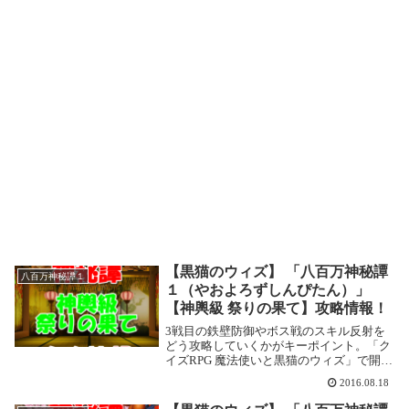
【黒猫のウィズ】 「八百万神秘譚
八百万神秘譚１
１（やおよろずしんぴたん）」
【神輿級 祭りの果て】攻略情報！
3戦目の鉄壁防御やボス戦のスキル反射を
どう攻略していくかがキーポイント。「ク
イズRPG 魔法使いと黒猫のウィズ」で開催
されている「八百万神秘譚１（やおよろず
2016.08.18
しんぴたん）」の攻略記事です。 ここでは
【神輿級 祭りの果て】を攻略します。八百