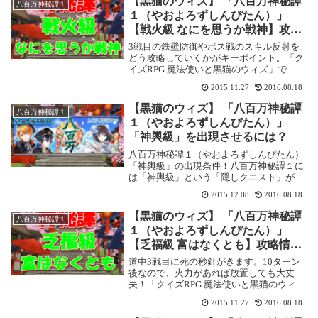
【黒猫のウィズ】 「八百万神秘譚
八百万神秘譚１
万神...
１（やおよろずしんぴたん）」
【戦火級 なにを思うか戦神】攻略
情報！
3戦目の鉄壁防御やボス戦のスキル反射を
どう攻略していくかがキーポイント。「ク
イズRPG 魔法使いと黒猫のウィズ」で
2016年1月12日まで開催されている「八百
2015.11.27
2016.08.18
万神秘譚１（やおよろずしんぴたん）」の
攻略記事です。 ここでは【戦火級 なにを
【黒猫のウィズ】 「八百万神秘譚
八百万神秘譚１
思う...
１（やおよろずしんぴたん）」
「神輿級」を出現させるには？
八百万神秘譚１（やおよろずしんぴたん）
「神輿級」の出現条件！八百万神秘譚１に
は「神輿級」という「隠しクエスト」があ
ります。この隠しクエストを出現させるに
2015.12.08
2016.08.18
は、以下の条件を満たすことが必要です。
サブクエストの「最終進化ナゴミを連れ戦
【黒猫のウィズ】 「八百万神秘譚
八百万神秘譚１
火級クリアを...
１（やおよろずしんぴたん）」
【乏福級 富はなくとも】攻略情
報！
道中3戦目に死の秒針がきます。10ターン
後なので、火力があれば放置しても大丈
夫！「クイズRPG 魔法使いと黒猫のウィ
ズ」で開催されている「八百万神秘譚１
2015.11.27
2016.08.18
（やおよろずしんぴたん）」の攻略記事で