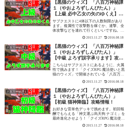
す。 ここでは【乏福級 富はなくとも】を
【黒猫のウィズ】 「八百万神秘譚
八百万神秘譚１
攻略します...
１（やおよろずしんぴたん）」
【上級 必中乙女の矢のゆくえ】攻
略情報！
サブクエストに4体以下の人数制限があり
ます。複属性で攻撃数を稼ぐか、連撃、全
体攻撃などを連れて行くといいですね。
「クイズRPG 魔法使いと黒猫のウィズ」で
2015.11.27
2016.08.18
開催されている「八百万神秘譚１（やおよ
ろずしんぴたん）」の攻略記事です。ここ
【黒猫のウィズ】 「八百万神秘譚
八百万神秘譚１
では【上級...
１（やおよろずしんぴたん）」
【中級 よろず誤字承ります】攻略
情報！
こちらはサブクエストにあるように、火属
性で挑みます！「クイズRPG 魔法使いと黒
猫のウィズ」で開催されている「八百万神
秘譚１（やおよろずしんぴたん）」の攻略
2015.11.27
2016.08.18
記事です。ここでは【中級 よろず誤字承り
ます】を攻略します。八百万神秘譚１（や
【黒猫のウィズ】 「八百万神秘譚
八百万神秘譚１
およろ...
１（やおよろずしんぴたん）」
【初級 猫神降臨】攻略情報！
お好きな雷単色デッキで挑めます。初回報
酬でもらえる「神文運ぶ烏天狗 ナゴミ」を
最終進化させよう！「クイズRPG 魔法使い
と黒猫のウィズ」で開催されている「八百
2015.11.27
2016.08.18
万神秘譚１（やおよろずしんぴたん）」の