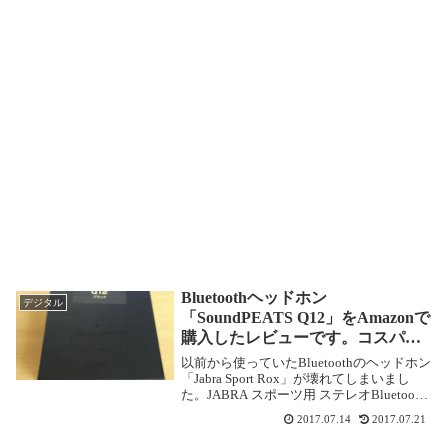
Bluetoothヘッドホン
デジタル
「SoundPEATS Q12」をAmazonで
購入したレビューです。コスパ最
高で大満足!
以前から使っていたBluetoothのヘッドホン
「Jabra Sport Rox」が壊れてしまいまし
た。JABRA スポーツ用 ステレオBluetooth
ヘッドセットJabra Sport Rox J-SPORTROX-
2017.07.14
2017.07.21
WH音もよく、往復2...