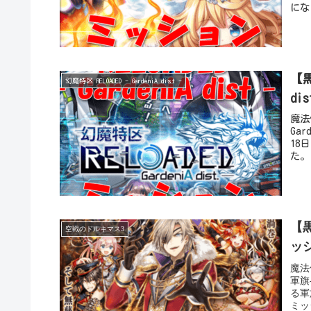
にな
【黒
幻魔特区 RELOADED - GardeniA dist -
di
魔法
Ga
18
た。
【
空戦のドルキマス3
ッ
魔法
軍旗
る軍
ミッ