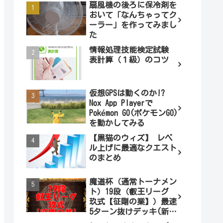
扇風機の後ろに保冷剤を
おいて「なんちゃってク
ーラー」を作ってみまし
た
情報処理技能検定試験
表計算（１級）のコツ
仮想GPSは動くのか!?
Nox App Playerで
Pokémon GO(ポケモンGO)
を動かしてみる
【黒猫のウィズ】 レベ
ル上げに最適なクエスト
のまとめ
魔道杯（通常トーナメン
ト）19段（叡王リーグ
玖式【征剛の業】）最速
5ターン抜けデッキ(新パ
ターン)!