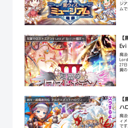
ジア
ムで
【
双翼のロストエデン3 Lord of Evil ー魔王ー
E
魔法
Lo
27
翼の
【
続々・超魔道列伝 アルティメットハロウィンガールズ(UHG)
ハ
魔法
ィメ
です