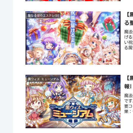
【
聖なる空のエステレラ2
る
魔法
げる
い祝
る属
【
黒ウィズ ミュージアム
報!
魔法
です
要コ
果：