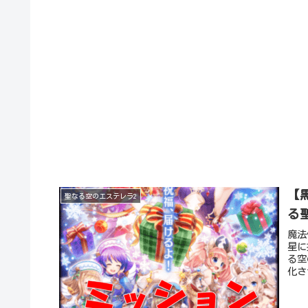
【
聖なる空のエステレラ2
る
魔法
星に
る空
化さ