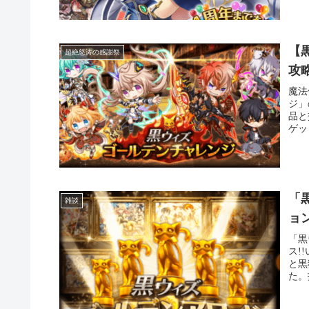
【
超絶怒涛の感謝祭
攻
魔法
ジ」
品と
ゲッ
「
雑談
ョ
「黒
ス!
と黒
た。