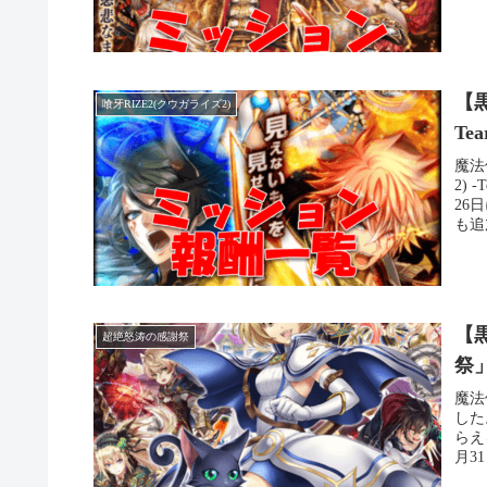
【黒
喰牙RIZE2(クウガライズ2)
Te
魔法
2)
26
も追
【
超絶怒涛の感謝祭
祭
魔法
した
らえ
月31