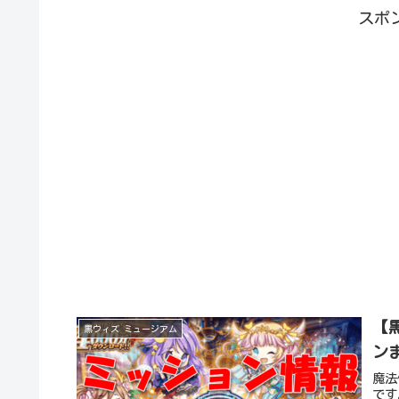
スポ
【
黒ウィズ ミュージアム
ン
魔法
です