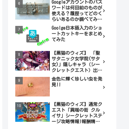
Googleアカウントのパス
ワードは何回前のものが
使える？履歴ってどのく
らいあるのか調べてみま
した。
Goolge日本語入力のショ
ートカットキーをまとめ
てみた
【黒猫のウィズ】 「聖
サタニック女学院(サタ
女)」隠しキャラ（シー
クレットクエスト）出現
条件とは（ノーマル編）
金色に輝く珍しい虫を発
見!!
【黒猫のウィズ】通常ク
エスト「異端の街 クル
イサ」シークレットステ
ージ攻略情報!報酬精霊
情報もあります!