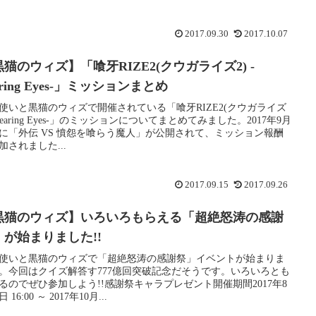
2017.09.30
2017.10.07
猫のウィズ】「喰牙RIZE2(クウガライズ2) -
aring Eyes-」ミッションまとめ
使いと黒猫のウィズで開催されている「喰牙RIZE2(クウガライズ
 -Tearing Eyes-」のミッションについてまとめてみました。2017年9月
日に「外伝 VS 憤怨を喰らう魔人」が公開されて、ミッション報酬
加されました...
2017.09.15
2017.09.26
黒猫のウィズ】いろいろもらえる「超絶怒涛の感謝
」が始まりました!!
使いと黒猫のウィズで「超絶怒涛の感謝祭」イベントが始まりま
。今回はクイズ解答す777億回突破記念だそうです。いろいろとも
るのでぜひ参加しよう!!感謝祭キャラプレゼント開催期間2017年8
日 16:00 ～ 2017年10月...