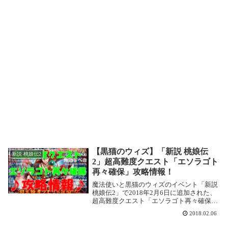
【黒猫のウィズ】「新説 桃娘伝
新説 桃娘伝2
2」超高難度クエスト「エソラゴト
再々確保」攻略情報！
魔法使いと黒猫のウィズのイベント「新説
桃娘伝2」で2018年2月6日に追加された、
超高難度クエスト「エソラゴト再々確保」
【変装級 エソラゴト再々確保】の攻略記事
2018.02.06
です。ドロップ精霊の性能が良いのと、結
晶化もあるので周回したいです!!「新説 ...