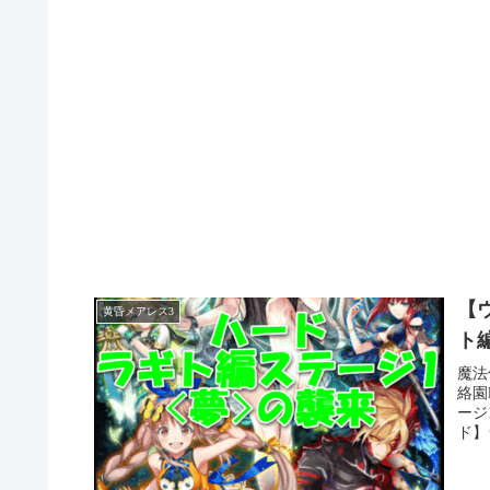
【ウ
黄昏メアレス3
ト
魔法
絡園
ージ
ド】