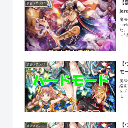
【
黄昏メアレス3
lo
魔法
lo
た。
ス3 
【ウ
黄昏メアレス3
モ
魔法
絡園
をメ
モー
【ウ
黄昏メアレス3