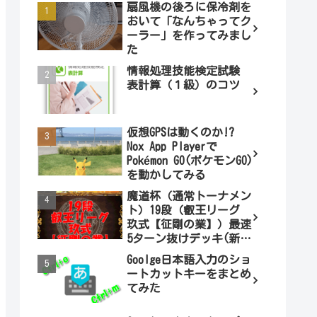
扇風機の後ろに保冷剤を
おいて「なんちゃってク
ーラー」を作ってみまし
た
情報処理技能検定試験
表計算（１級）のコツ
仮想GPSは動くのか!?
Nox App Playerで
Pokémon GO(ポケモンGO)
を動かしてみる
魔道杯（通常トーナメン
ト）19段（叡王リーグ
玖式【征剛の業】）最速
5ターン抜けデッキ(新パ
ターン)!
Goolge日本語入力のショ
ートカットキーをまとめ
てみた