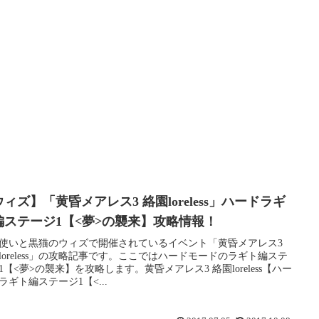
ィズ】「黄昏メアレス3 絡園loreless」ハードラギ
編ステージ1【<夢>の襲来】攻略情報！
使いと黒猫のウィズで開催されているイベント「黄昏メアレス3
loreless」の攻略記事です。ここではハードモードのラギト編ステ
1【<夢>の襲来】を攻略します。黄昏メアレス3 絡園loreless【ハー
ラギト編ステージ1【<...