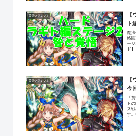
【ウ
黄昏メアレス3
ト
魔法
絡園
ージ
ド】
【ウ
黄昏メアレス3
今
「黄
トの
ス戦
す。