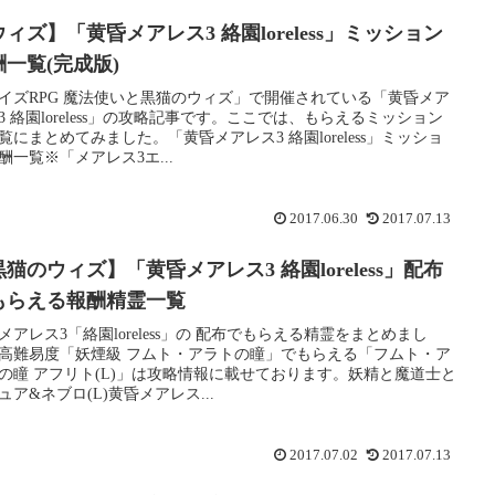
ィズ】「黄昏メアレス3 絡園loreless」ミッション
酬一覧(完成版)
イズRPG 魔法使いと黒猫のウィズ」で開催されている「黄昏メア
3 絡園loreless」の攻略記事です。ここでは、もらえるミッション
覧にまとめてみました。「黄昏メアレス3 絡園loreless」ミッショ
酬一覧※「メアレス3エ...
2017.06.30
2017.07.13
猫のウィズ】「黄昏メアレス3 絡園loreless」配布
もらえる報酬精霊一覧
メアレス3「絡園loreless」の 配布でもらえる精霊をまとめまし
高難易度「妖煙級 フムト・アラトの瞳」でもらえる「フムト・ア
の瞳 アフリト(L)」は攻略情報に載せております。妖精と魔道士と
ュア&ネブロ(L)黄昏メアレス...
2017.07.02
2017.07.13