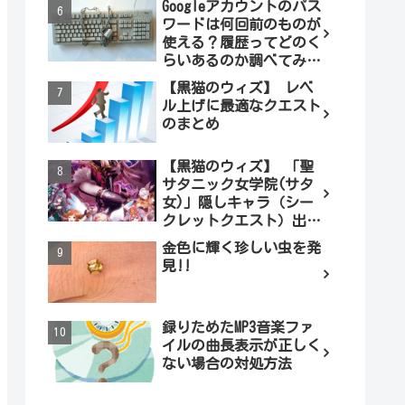
Googleアカウントのパス
ワードは何回前のものが
使える？履歴ってどのく
らいあるのか調べてみま
した。
【黒猫のウィズ】 レベ
ル上げに最適なクエスト
のまとめ
【黒猫のウィズ】 「聖
サタニック女学院(サタ
女)」隠しキャラ（シー
クレットクエスト）出現
条件とは（ノーマル編）
金色に輝く珍しい虫を発
見!!
録りためたMP3音楽ファ
イルの曲長表示が正しく
ない場合の対処方法