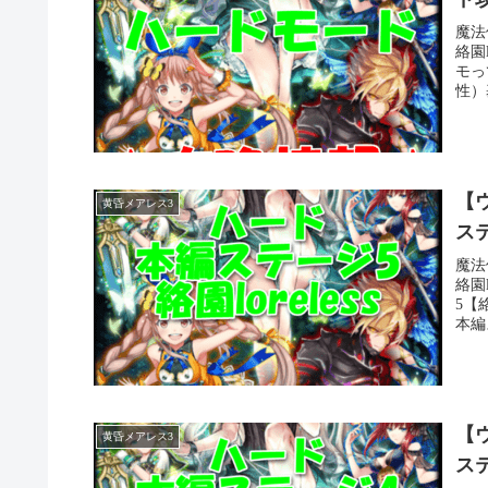
魔法
絡園
モっ
性）
【ウ
黄昏メアレス3
ステ
魔法
絡園
5【
本編
【ウ
黄昏メアレス3
ス