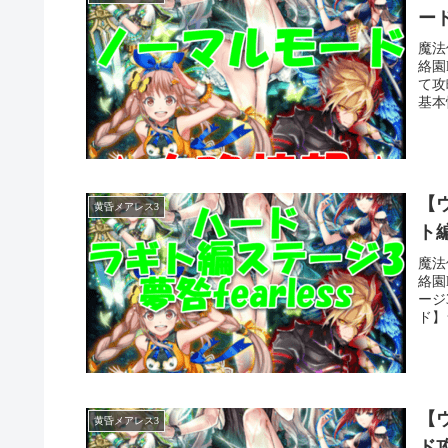
ー
魔法
絡園
て攻
基本
【ウ
黄昏メアレス3
ト編
魔法
絡園
ージ
ド】
【ウ
黄昏メアレス3
ド