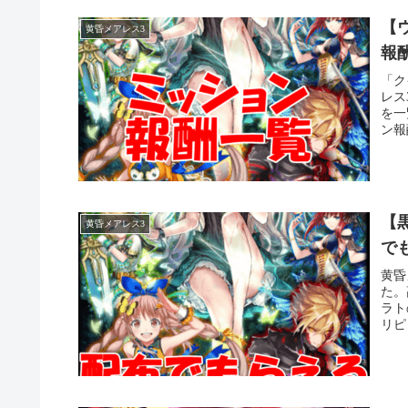
【ウ
黄昏メアレス3
報
「ク
レス
を一
ン報
【黒
黄昏メアレス3
で
黄昏
た。
ラト
リピ