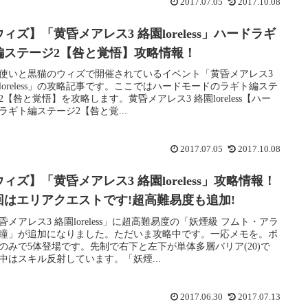
2017.07.05
2017.10.08
ィズ】「黄昏メアレス3 絡園loreless」ハードラギ
編ステージ2【咎と覚悟】攻略情報！
使いと黒猫のウィズで開催されているイベント「黄昏メアレス3
loreless」の攻略記事です。ここではハードモードのラギト編ステ
2【咎と覚悟】を攻略します。黄昏メアレス3 絡園loreless【ハー
ラギト編ステージ2【咎と覚...
2017.07.05
2017.10.08
ィズ】「黄昏メアレス3 絡園loreless」攻略情報！
回はエリアクエストです!超高難易度も追加!
昏メアレス3 絡園loreless」に超高難易度の「妖煙級 フムト・アラ
瞳」が追加になりました。ただいま攻略中です。一応メモを。ボ
のみで5体登場です。先制で右下と左下が単体多層バリア(20)で
中はスキル反射しています。「妖煙...
2017.06.30
2017.07.13