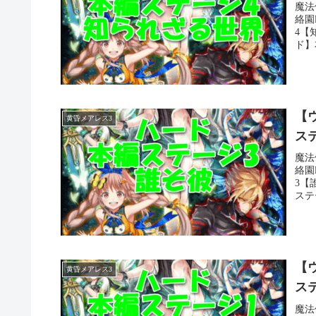
魔法
絡園
4【
ド】
【ウ
黄昏メアレス3
ス
魔法
絡園
3【
ステ
【ウ
黄昏メアレス3
ス
魔法